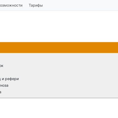
озможности
Тарифы
тарифа плюсиками отмечены опции, входящие в него, а перечерк
ок
д и рефери
гноза
а