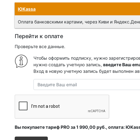
Обратите внимание, что оплата возможна и с внутрисисте
ЮKassa
Оплата банковскими картами, через Киви и Яндекс.Ден
Перейти к оплате
Проверьте все данные.
Нажмите "Оплатить", чтобы перейти на сайт платежной с
Чтобы оформить подписку, нужно зарегистрирова
действителен в течение часа. При оплате недействитель
нужно создать учетную запись,
введите Ваш ema
распространяется на оплату с внутрисистемного счета.
Вход в новую учетную запись будет выполнен а
средств.
Вы покупаете тариф PRO за 1 990,00 руб., оплата: ЮKas