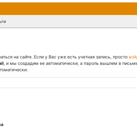
много счета, если на нем достаточно средств.
ьги
истемы. После того, как Вы перейдете на платежный шлюз, заказ
ться на сайте. Если у Вас уже есть учетная запись, просто
вой
ного заказа средства зачисляются на внутрисистемный счет. Не
il
, и мы создадим ее автоматически, а пароль вышлем в письме
 Платежная система может взимать дополнительную комиссию з
втоматически.
sa