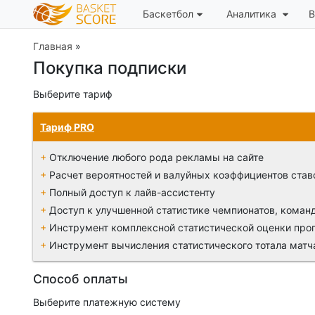
Баскетбол
Аналитика
В
Главная
»
Покупка подписки
Выберите тариф
Нажмите на имя тарифа, чтобы выбрать его. В описании 
что не входят.
Тариф PRO
+
Отключение любого рода рекламы на сайте
+
Расчет вероятностей и валуйных коэффициентов став
+
Полный доступ к лайв-ассистенту
+
Доступ к улучшенной статистике чемпионатов, коман
+
Инструмент комплексной статистической оценки про
+
Инструмент вычисления статистического тотала матч
Способ оплаты
Выберите платежную систему