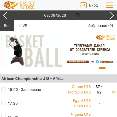
Вход
Все
LIVE
Избранное (
0
)
African Championship U18 - Africa
Gabon U18
67 -
15:00
Завершено
Morocco U18
62
Egypt U18
17:30
-
Chad U18
Nigeria U18