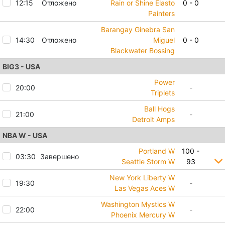
12:15
Отложено
Rain or Shine Elasto
0 - 0
Painters
Barangay Ginebra San
14:30
Отложено
Miguel
0 - 0
Blackwater Bossing
BIG3 - USA
Power
20:00
-
Triplets
Ball Hogs
21:00
-
Detroit Amps
NBA W - USA
Portland W
100 -
03:30
Завершено
Seattle Storm W
93
New York Liberty W
19:30
-
Las Vegas Aces W
Washington Mystics W
22:00
-
Phoenix Mercury W