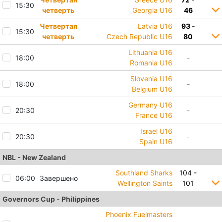
15:30
четверть
Georgia U16
46
Четвертая
Latvia U16
93 -
15:30
четверть
Czech Republic U16
80
Lithuania U16
18:00
-
Romania U16
Slovenia U16
18:00
-
Belgium U16
Germany U16
20:30
-
France U16
Israel U16
20:30
-
Spain U16
NBL - New Zealand
Southland Sharks
104 -
06:00
Завершено
Wellington Saints
101
Governors Cup - Philippines
Phoenix Fuelmasters