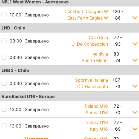
NBL1 West Women - Австралия
Cockburn Cougars W
120 -
10:00
Завершено
East Perth Eagles W
86
LNB - Chile
Colo Colo
72 -
03:00
Завершено
U. De Concepcion
93
Valdivia
80 -
03:30
Завершено
Puerto Montt
74
LNB 2 - Chile
Sportiva Italiana
107 -
00:30
Завершено
CD Huachipato
73
EuroBasket U16 - Europe
Poland U16
72 -
13:00
Завершено
Serbia U16
70
Turkey U16
77 -
13:00
Завершено
Italy U16
69
Четвертая
Greece U16
72 -