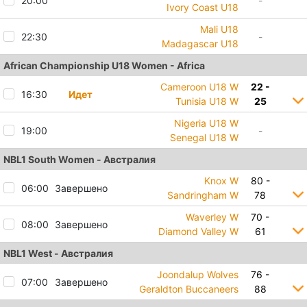
20:00
-
Ivory Coast U18
Mali U18
22:30
-
Madagascar U18
African Championship U18 Women - Africa
Cameroon U18 W
22 -
16:30
Идет
Tunisia U18 W
25
Nigeria U18 W
19:00
-
Senegal U18 W
NBL1 South Women - Австралия
Knox W
80 -
06:00
Завершено
Sandringham W
78
Waverley W
70 -
08:00
Завершено
Diamond Valley W
61
NBL1 West - Австралия
Joondalup Wolves
76 -
07:00
Завершено
Geraldton Buccaneers
88