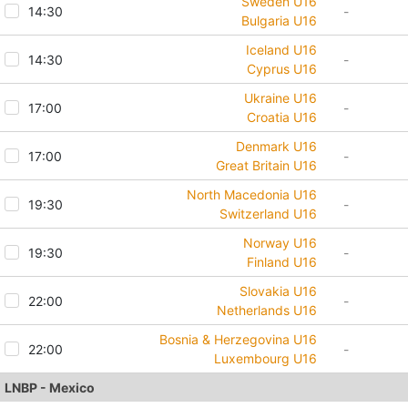
Sweden U16
14:30
-
Bulgaria U16
Iceland U16
14:30
-
Cyprus U16
Ukraine U16
17:00
-
Croatia U16
Denmark U16
17:00
-
Great Britain U16
North Macedonia U16
19:30
-
Switzerland U16
Norway U16
19:30
-
Finland U16
Slovakia U16
22:00
-
Netherlands U16
Bosnia & Herzegovina U16
22:00
-
Luxembourg U16
LNBP - Mexico