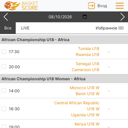
Вход
Главная
»
Баскетбольные матчи
Все
LIVE
Избранное (
0
)
African Championship U18 - Africa
Tunisia U18
17:30
-
Rwanda U18
Senegal U18
20:00
-
Cameroon U18
African Championship U18 Women - Africa
Morocco U18 W
14:00
-
Benin U18 W
Central African Republic
16:30
U18 W
-
Uganda U18 W
Kenya U18 W
19:00
-