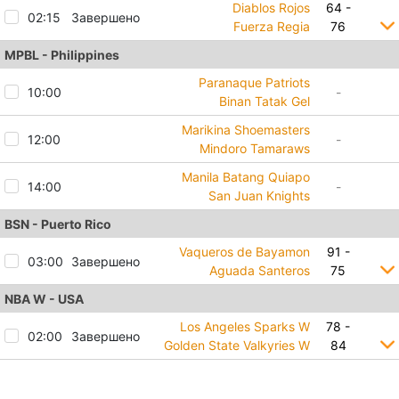
Diablos Rojos
64 -
02:15
Завершено
Fuerza Regia
76
MPBL - Philippines
Paranaque Patriots
10:00
-
Binan Tatak Gel
Marikina Shoemasters
12:00
-
Mindoro Tamaraws
Manila Batang Quiapo
14:00
-
San Juan Knights
BSN - Puerto Rico
Vaqueros de Bayamon
91 -
03:00
Завершено
Aguada Santeros
75
NBA W - USA
Los Angeles Sparks W
78 -
02:00
Завершено
Golden State Valkyries W
84