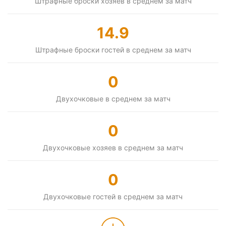
Штрафные броски хозяев в среднем за матч
14.9
Штрафные броски гостей в среднем за матч
0
Двухочковые в среднем за матч
0
Двухочковые хозяев в среднем за матч
0
Двухочковые гостей в среднем за матч