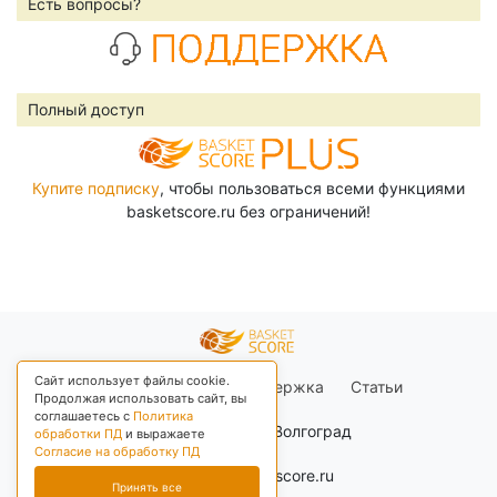
Есть вопросы?
Полный доступ
Купите подписку
, чтобы пользоваться всеми функциями
basketscore.ru без ограничений!
Сайт использует файлы cookie.
Правила сайта
Поддержка
Статьи
Продолжая использовать сайт, вы
соглашаетесь с
Политика
+03 Москва, Волгоград
обработки ПД
и выражаете
Согласие на обработку ПД
© 2026 basketscore.ru
Принять все