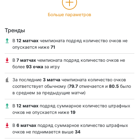
Больше параметров
Тренды
В
12
матчах
чемпионата подряд количество очков не
опускается ниже
71
В
7
матчах
чемпионата подряд количество очков не
более
93
очка
за игру
За последние
3
матча
чемпионата количество очков
соответствует обычному (
79.7
отмечается и
80.5
было
в среднем за предыдущие матчи)
В
12
матчах
подряд суммарное количество штрафных
очков не опускается ниже
19
В
6
матчах
подряд суммарное количество штрафных
очков не поднимается выше
34