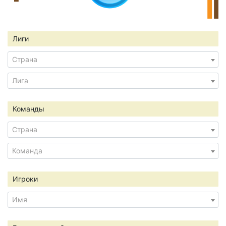
Лиги
Страна
Лига
Команды
Страна
Команда
Игроки
Имя