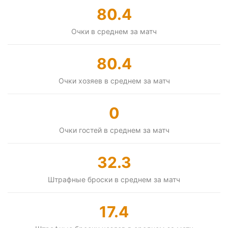
80.4
Очки в среднем за матч
80.4
Очки хозяев в среднем за матч
0
Очки гостей в среднем за матч
32.3
Штрафные броски в среднем за матч
17.4