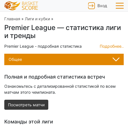
Вход
Главная
»
Лиги и кубки
»
Premier League — статистика лиги
и тренды
Premier League - подробная статистика
Подробнее..
встреч, продвинутая аналитика матчей,
статистические тренды
Общее
Полная и подробная статистика встреч
Ознакомьтесь с детализированной статистикой по всем
матчам этого чемпионата.
Посмотреть матчи
Команды этой лиги