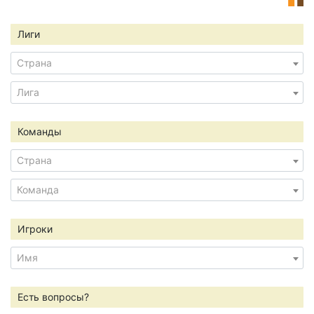
Лиги
Страна
Лига
Команды
Страна
Команда
Игроки
Имя
Есть вопросы?