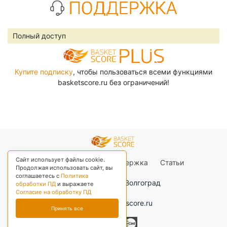
Полный доступ
Купите подписку
, чтобы пользоваться всеми функциями
basketscore.ru без ограничений!
Сайт использует файлы cookie.
Правила сайта
Поддержка
Статьи
Продолжая использовать сайт, вы
соглашаетесь с
Политика
+03 Москва, Волгоград
обработки ПД
и выражаете
Согласие на обработку ПД
© 2026 basketscore.ru
Принять все