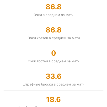
86.8
Очки в среднем за матч
86.8
Очки хозяев в среднем за матч
0
Очки гостей в среднем за матч
33.6
Штрафные броски в среднем за матч
18.6