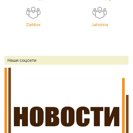
Zlatibor
Jahorina
Наши соцсети