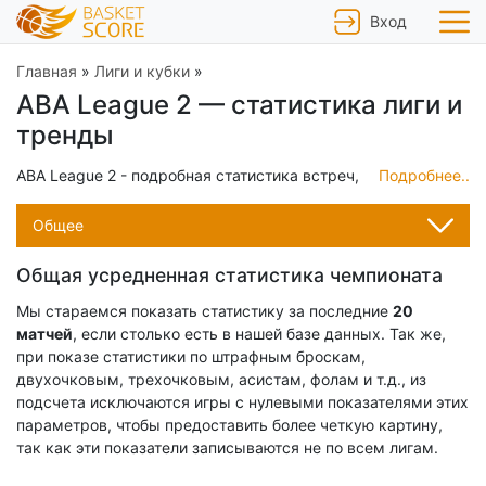
Вход
Главная
»
Лиги и кубки
»
ABA League 2 — статистика лиги и
тренды
ABA League 2 - подробная статистика встреч,
Подробнее..
продвинутая аналитика матчей,
статистические тренды
Общее
Общая усредненная статистика чемпионата
Мы стараемся показать статистику за последние
20
матчей
, если столько есть в нашей базе данных. Так же,
при показе статистики по штрафным броскам,
двухочковым, трехочковым, асистам, фолам и т.д., из
подсчета исключаются игры с нулевыми показателями этих
параметров, чтобы предоставить более четкую картину,
так как эти показатели записываются не по всем лигам.