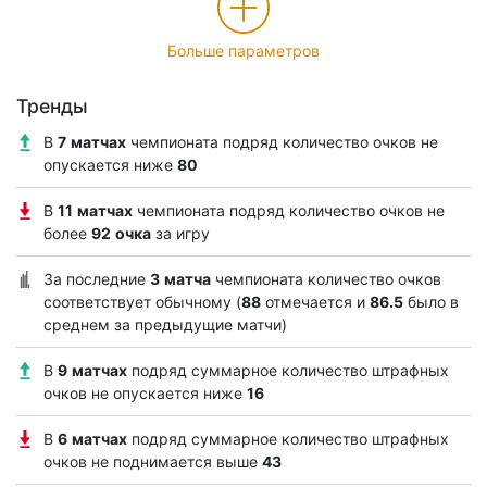
Больше параметров
Тренды
В
7
матчах
чемпионата подряд количество очков не
опускается ниже
80
В
11
матчах
чемпионата подряд количество очков не
более
92
очка
за игру
За последние
3
матча
чемпионата количество очков
соответствует обычному (
88
отмечается и
86.5
было в
среднем за предыдущие матчи)
В
9
матчах
подряд суммарное количество штрафных
очков не опускается ниже
16
В
6
матчах
подряд суммарное количество штрафных
очков не поднимается выше
43