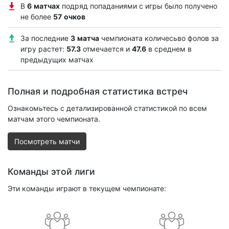
В
6
матчах
подряд попаданиями с игры было получено
не более
57
очков
За последние
3
матча
чемпионата количесьво фолов за
игру растет:
57.3
отмечается и
47.6
в среднем в
предыдущих матчах
Полная и подробная статистика встреч
Ознакомьтесь с детализированной статистикой по всем
матчам этого чемпионата.
Посмотреть матчи
Команды этой лиги
Эти команды играют в текущем чемпионате: