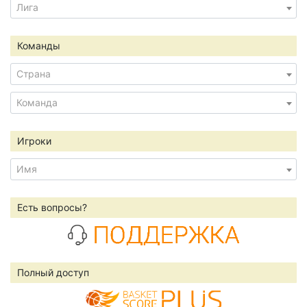
Лига
Команды
Страна
Команда
Игроки
Имя
Есть вопросы?
Полный доступ