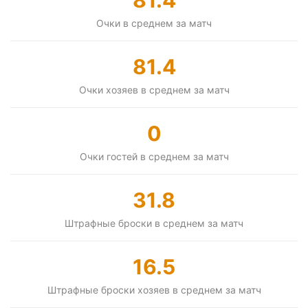
81.4
Очки в среднем за матч
81.4
Очки хозяев в среднем за матч
0
Очки гостей в среднем за матч
31.8
Штрафные броски в среднем за матч
16.5
Штрафные броски хозяев в среднем за матч