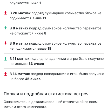
опускается ниже
1
В
20
матчах
подряд суммарное количество блоков не
поднимается выше
11
В
8
матчах
подряд суммарное количество перехватов
не опускается ниже
8
В
6
матчах
подряд суммарное количество перехватов
не поднимается выше
18
В
11
матчах
подряд попаданиями с игры было получено
не меньше
33
очков
В
14
матчах
подряд попаданиями с игры было получено
не более
45
очков
Полная и подробная статистика встреч
Ознакомьтесь с детализированной статистикой по всем
матчам этого чемпионата.