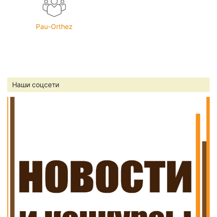
Pau-Orthez
Наши соцсети