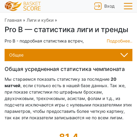
Вход
Главная
»
Лиги и кубки
»
Pro B — статистика лиги и тренды
Pro B - подробная статистика встреч,
Подробнее..
продвинутая аналитика матчей,
статистические тренды
Общее
Общая усредненная статистика чемпионата
Мы стараемся показать статистику за последние
20
матчей
, если столько есть в нашей базе данных. Так же,
при показе статистики по штрафным броскам,
двухочковым, трехочковым, асистам, фолам и т.д., из
подсчета исключаются игры с нулевыми показателями этих
параметров, чтобы предоставить более четкую картину,
так как эти показатели записываются не по всем лигам.