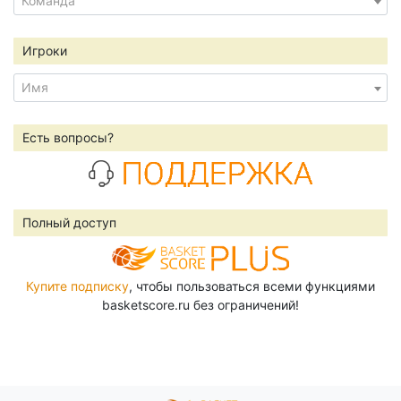
Команда
Игроки
Имя
Есть вопросы?
Полный доступ
Купите подписку
, чтобы пользоваться всеми функциями
basketscore.ru без ограничений!