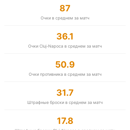
87
Очки в среднем за матч
36.1
Очки Cluj-Napoca в среднем за матч
50.9
Очки противника в среднем за матч
31.7
Штрафные броски в среднем за матч
17.8