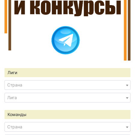
Лиги
Страна
Лига
Команды
Страна