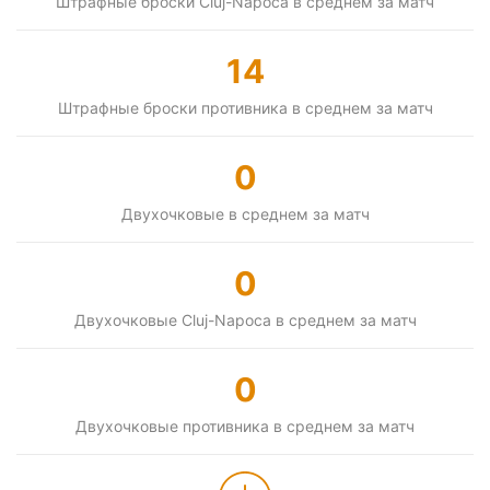
Штрафные броски Cluj-Napoca в среднем за матч
14
Штрафные броски противника в среднем за матч
0
Двухочковые в среднем за матч
0
Двухочковые Cluj-Napoca в среднем за матч
0
Двухочковые противника в среднем за матч