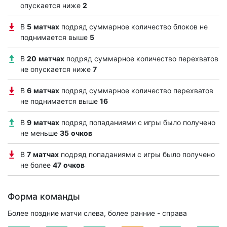
опускается ниже
2
В
5
матчах
подряд суммарное количество блоков не
поднимается выше
5
В
20
матчах
подряд суммарное количество перехватов
не опускается ниже
7
В
6
матчах
подряд суммарное количество перехватов
не поднимается выше
16
В
9
матчах
подряд попаданиями с игры было получено
не меньше
35
очков
В
7
матчах
подряд попаданиями с игры было получено
не более
47
очков
Форма команды
Более поздние матчи слева, более ранние - справа