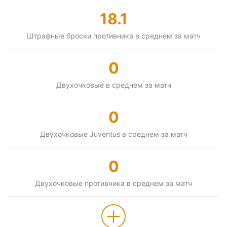
18.1
Штрафные броски противника в среднем за матч
0
Двухочковые в среднем за матч
0
Двухочковые Juventus в среднем за матч
0
Двухочковые противника в среднем за матч