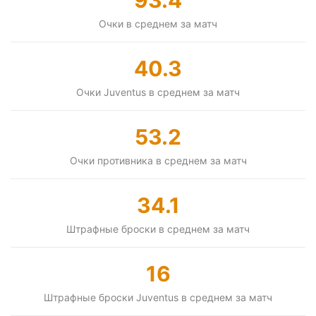
93.4
Очки в среднем за матч
40.3
Очки Juventus в среднем за матч
53.2
Очки противника в среднем за матч
34.1
Штрафные броски в среднем за матч
16
Штрафные броски Juventus в среднем за матч