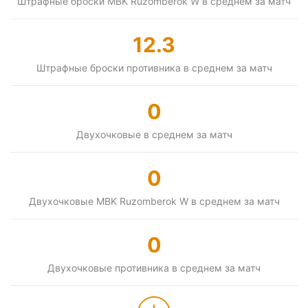
Штрафные броски MBK Ruzomberok W в среднем за матч
12.3
Штрафные броски противника в среднем за матч
0
Двухочковые в среднем за матч
0
Двухочковые MBK Ruzomberok W в среднем за матч
0
Двухочковые противника в среднем за матч