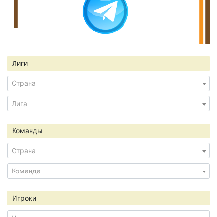
Лиги
Страна
Лига
Команды
Страна
Команда
Игроки