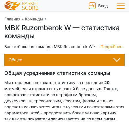
Вход
Главная
»
Команды
»
MBK Ruzomberok W — статистика
команды
Баскетбольная команда MBK Ruzomberok W -
Подробнее..
детальная статистика игр, продвинутая
аналитика матчей. Интересные тренды для
Общее
поиска закономерностей и формирования
стратегий.
Общая усредненная статистика команды
Мы стараемся показать статистику за последние
20
матчей
, если столько есть в нашей базе данных. Так же,
при показе статистики по штрафным броскам,
двухочковым, трехочковым, асистам, фолам и т.д., из
подсчета исключаются игры с нулевыми показателями этих
параметров, чтобы предоставить более четкую картину,
так как эти показатели записываются не по всем лигам.