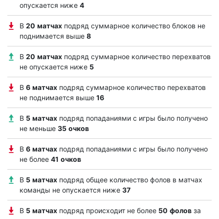
опускается ниже
4
В
20
матчах
подряд суммарное количество блоков не
поднимается выше
8
В
20
матчах
подряд суммарное количество перехватов
не опускается ниже
5
В
6
матчах
подряд суммарное количество перехватов
не поднимается выше
16
В
5
матчах
подряд попаданиями с игры было получено
не меньше
35
очков
В
6
матчах
подряд попаданиями с игры было получено
не более
41
очков
В
5
матчах
подряд общее количество фолов в матчах
команды не опускается ниже
37
В
5
матчах
подряд происходит не более
50
фолов
за