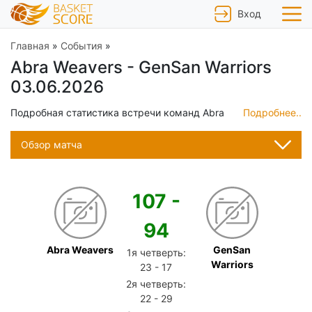
Вход
Главная
»
События
»
Abra Weavers - GenSan Warriors
03.06.2026
Подробная статистика встречи команд Abra
Подробнее..
Weavers и GenSan Warriors от 03.06.2026, пре-
матч информация, результаты в реальном
Обзор матча
времени, статистика команд, продвинутые
инструменты статистического анализа матча,
анализ похожих игр - все это для Вас на
107
-
basketscore.ru
94
Abra Weavers
GenSan
1я четверть:
Warriors
23
-
17
2я четверть:
22
-
29