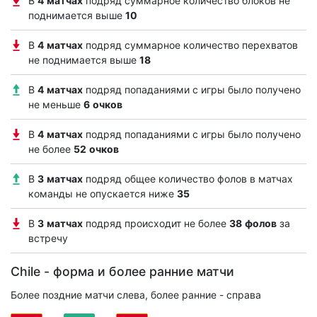
В
4
матчах
подряд суммарное количество блоков не
поднимается выше
10
В
4
матчах
подряд суммарное количество перехватов
не поднимается выше
18
В
4
матчах
подряд попаданиями с игры было получено
не меньше
6
очков
В
4
матчах
подряд попаданиями с игры было получено
не более
52
очков
В
3
матчах
подряд общее количество фолов в матчах
команды не опускается ниже
35
В
3
матчах
подряд происходит не более
38
фолов
за
встречу
Chile - форма и более ранние матчи
Более поздние матчи слева, более ранние - справа