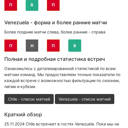
П
В
П
Venezuela - форма и более ранние матчи
Более поздние матчи слева, более ранние - справа
П
Н
П
В
Полная и подробная статистика встреч
Ознакомьтесь с детализированной статистикой по всем
матчам команд. Мы предоставляем точные показатели по
каждой встрече с возможностью фильтрации по сезонам,
лигам и кубкам.
Chile - список матчей
Venezuela - список матчей
Краткий обзор
25.11.2024 Chile встречает в гостях Venezuela. Пока мы не