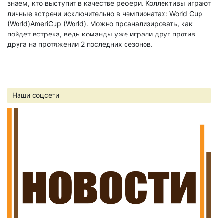
знаем, кто выступит в качестве рефери. Коллективы играют
личные встречи исключительно в чемпионатах: World Cup
(World)AmeriCup (World). Можно проанализировать, как
пойдет встреча, ведь команды уже играли друг против
друга на протяжении 2 последних сезонов.
Наши соцсети