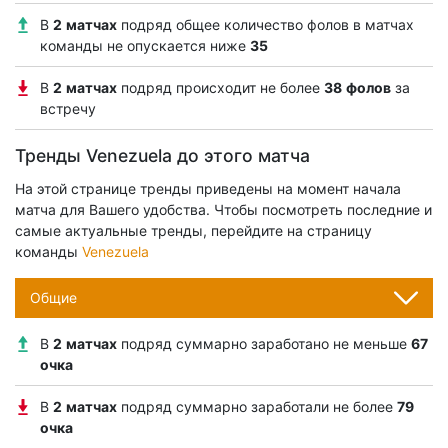
В
2
матчах
подряд общее количество фолов в матчах
команды не опускается ниже
35
В
2
матчах
подряд происходит не более
38
фолов
за
встречу
Тренды Venezuela до этого матча
На этой странице тренды приведены на момент начала
матча для Вашего удобства. Чтобы посмотреть последние и
самые актуальные тренды, перейдите на страницу
команды
Venezuela
Общие
В
2
матчах
подряд суммарно заработано не меньше
67
очка
В
2
матчах
подряд суммарно заработали не более
79
очка