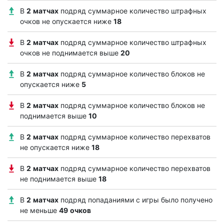
В
2
матчах
подряд суммарное количество штрафных
очков не опускается ниже
18
В
2
матчах
подряд суммарное количество штрафных
очков не поднимается выше
20
В
2
матчах
подряд суммарное количество блоков не
опускается ниже
5
В
2
матчах
подряд суммарное количество блоков не
поднимается выше
10
В
2
матчах
подряд суммарное количество перехватов
не опускается ниже
18
В
2
матчах
подряд суммарное количество перехватов
не поднимается выше
18
В
2
матчах
подряд попаданиями с игры было получено
не меньше
49
очков