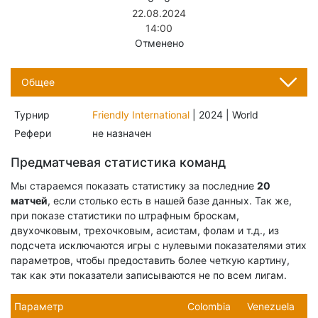
22.08.2024
14:00
Отменено
Общее
Турнир
Friendly International
| 2024 | World
Рефери
не назначен
Предматчевая статистика команд
Мы стараемся показать статистику за последние
20
матчей
, если столько есть в нашей базе данных. Так же,
при показе статистики по штрафным броскам,
двухочковым, трехочковым, асистам, фолам и т.д., из
подсчета исключаются игры с нулевыми показателями этих
параметров, чтобы предоставить более четкую картину,
так как эти показатели записываются не по всем лигам.
Параметр
Colombia
Venezuela