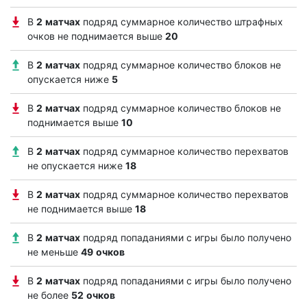
В
2
матчах
подряд суммарное количество штрафных
очков не поднимается выше
20
В
2
матчах
подряд суммарное количество блоков не
опускается ниже
5
В
2
матчах
подряд суммарное количество блоков не
поднимается выше
10
В
2
матчах
подряд суммарное количество перехватов
не опускается ниже
18
В
2
матчах
подряд суммарное количество перехватов
не поднимается выше
18
В
2
матчах
подряд попаданиями с игры было получено
не меньше
49
очков
В
2
матчах
подряд попаданиями с игры было получено
не более
52
очков