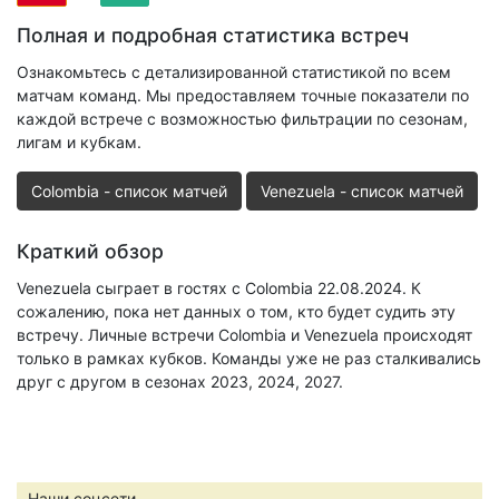
Полная и подробная статистика встреч
Ознакомьтесь с детализированной статистикой по всем
матчам команд. Мы предоставляем точные показатели по
каждой встрече с возможностью фильтрации по сезонам,
лигам и кубкам.
Colombia - список матчей
Venezuela - список матчей
Краткий обзор
Venezuela сыграет в гостях с Colombia 22.08.2024. К
сожалению, пока нет данных о том, кто будет судить эту
встречу. Личные встречи Colombia и Venezuela происходят
только в рамках кубков. Команды уже не раз сталкивались
друг с другом в сезонах 2023, 2024, 2027.
Наши соцсети