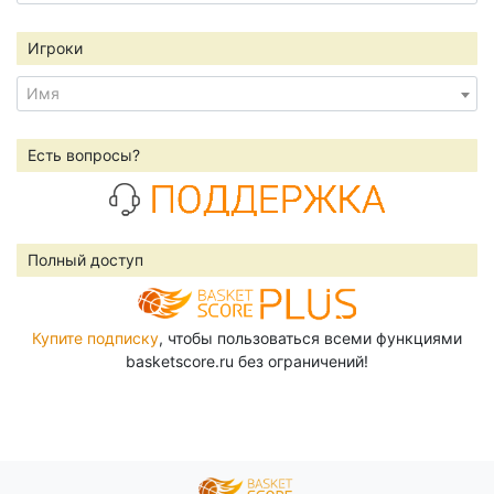
Игроки
Имя
Есть вопросы?
Полный доступ
Купите подписку
, чтобы пользоваться всеми функциями
basketscore.ru без ограничений!