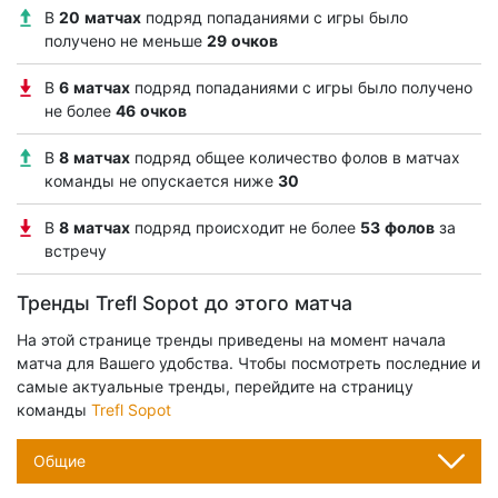
В
20
матчах
подряд попаданиями с игры было
получено не меньше
29
очков
В
6
матчах
подряд попаданиями с игры было получено
не более
46
очков
В
8
матчах
подряд общее количество фолов в матчах
команды не опускается ниже
30
В
8
матчах
подряд происходит не более
53
фолов
за
встречу
Тренды Trefl Sopot до этого матча
На этой странице тренды приведены на момент начала
матча для Вашего удобства. Чтобы посмотреть последние и
самые актуальные тренды, перейдите на страницу
команды
Trefl Sopot
Общие