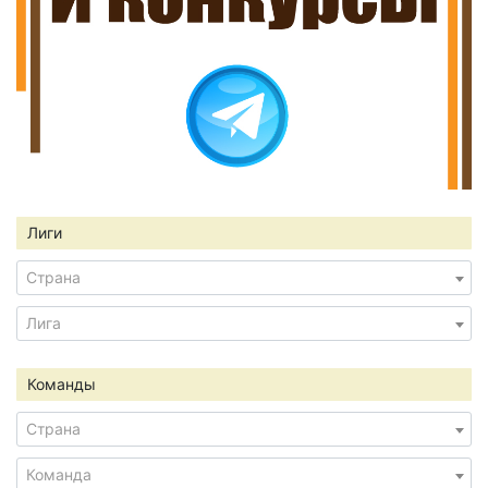
Лиги
Страна
Лига
Команды
Страна
Команда