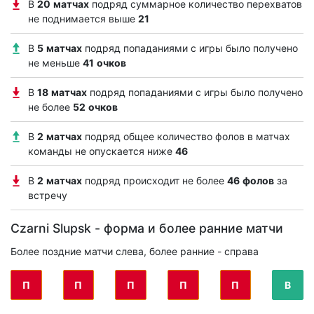
В
20
матчах
подряд суммарное количество перехватов
не поднимается выше
21
В
5
матчах
подряд попаданиями с игры было получено
не меньше
41
очков
В
18
матчах
подряд попаданиями с игры было получено
не более
52
очков
В
2
матчах
подряд общее количество фолов в матчах
команды не опускается ниже
46
В
2
матчах
подряд происходит не более
46
фолов
за
встречу
Czarni Slupsk - форма и более ранние матчи
Более поздние матчи слева, более ранние - справа
П
П
П
П
П
В