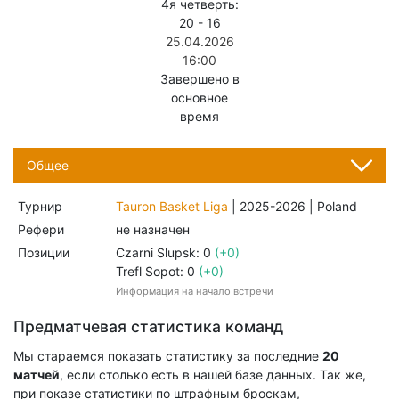
4я четверть:
20
-
16
25.04.2026
16:00
Завершено в
основное
время
Общее
Турнир
Tauron Basket Liga
| 2025-2026 | Poland
Рефери
не назначен
Позиции
Czarni Slupsk: 0
(+0)
Trefl Sopot: 0
(+0)
Информация на начало встречи
Предматчевая статистика команд
Мы стараемся показать статистику за последние
20
матчей
, если столько есть в нашей базе данных. Так же,
при показе статистики по штрафным броскам,