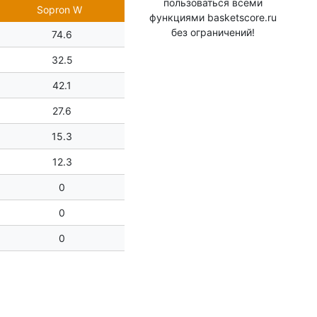
пользоваться всеми
Sopron W
функциями basketscore.ru
без ограничений!
74.6
32.5
42.1
27.6
15.3
12.3
0
0
0