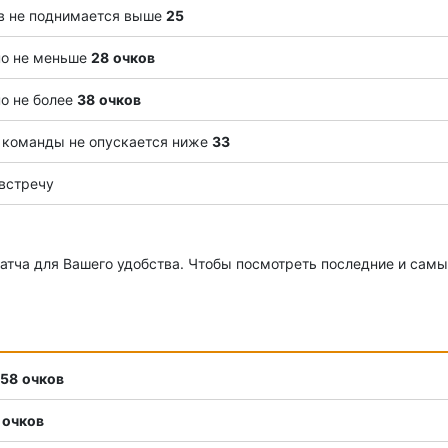
в не поднимается выше
25
но не меньше
28
очков
о не более
38
очков
 команды не опускается ниже
33
встречу
атча для Вашего удобства. Чтобы посмотреть последние и сам
58
очков
очков