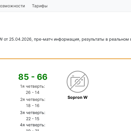
озможности
Тарифы
W от 25.04.2026, пре-матч информация, результаты в реальном
кого анализа матча, анализ похожих игр - все это для Вас на
85
-
66
1я четверть:
26
-
14
Sopron W
2я четверть:
18
-
16
3я четверть:
22
-
15
4я четверть:
19
-
21