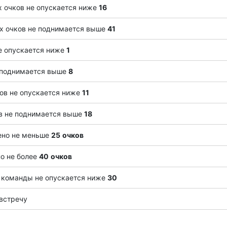
 очков не опускается ниже
16
х очков не поднимается выше
41
е опускается ниже
1
 поднимается выше
8
ов не опускается ниже
11
в не поднимается выше
18
ено не меньше
25
очков
о не более
40
очков
 команды не опускается ниже
30
встречу