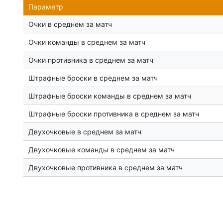
Параметр
Очки в среднем за матч
Очки команды в среднем за матч
Очки противника в среднем за матч
Штрафные броски в среднем за матч
Штрафные броски команды в среднем за матч
Штрафные броски противника в среднем за матч
Двухочковые в среднем за матч
Двухочковые команды в среднем за матч
Двухочковые противника в среднем за матч