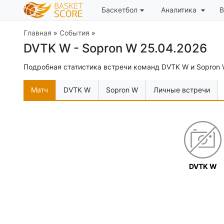
Баскетбол
Аналитика
В
Главная
»
События
»
DVTK W - Sopron W 25.04.2026
Подробная статистика встречи команд DVTK W и Sopron 
статистика команд, продвинутые инструменты статистичес
basketscore.ru
Матч
DVTK W
Sopron W
Личные встречи
DVTK W