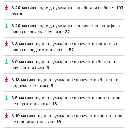
В
20
матчах
подряд суммарно заработали не более
107
очков
В
20
матчах
подряд суммарное количество штрафных
очков не опускается ниже
22
В
8
матчах
подряд суммарное количество штрафных
очков не поднимается выше
52
В
9
матчах
подряд суммарное количество блоков не
опускается ниже
3
В
18
матчах
подряд суммарное количество блоков не
поднимается выше
8
В
5
матчах
подряд суммарное количество перехватов
не опускается ниже
13
В
19
матчах
подряд суммарное количество перехватов
не поднимается выше
16