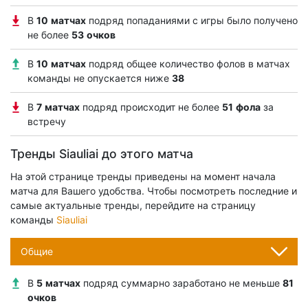
В
10
матчах
подряд попаданиями с игры было получено
не более
53
очков
В
10
матчах
подряд общее количество фолов в матчах
команды не опускается ниже
38
В
7
матчах
подряд происходит не более
51
фола
за
встречу
Тренды Siauliai до этого матча
На этой странице тренды приведены на момент начала
матча для Вашего удобства. Чтобы посмотреть последние и
самые актуальные тренды, перейдите на страницу
команды
Siauliai
Общие
В
5
матчах
подряд суммарно заработано не меньше
81
очков