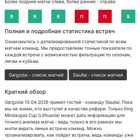
Более поздние матчи слева, более ранние - справа
В
В
В
П
П
В
Полная и подробная статистика встреч
Ознакомьтесь с детализированной статистикой по всем
матчам команд. Мы предоставляем точные показатели по
каждой встрече с возможностью фильтрации по сезонам,
лигам и кубкам.
Gargzdai - список матчей
Siauliai - список матчей
Краткий обзор
Gargzdai 15.04.2026 примет гостей - команду Siauliai. Пока
мы не знаем, кто выступит в качестве рефери. Только King
Mindaugas Cup (Lithuania) может дать информацию для
точного анализа матча - ведь только в его рамках мы
могли видеть линые встречи команд. Можно
проанализировать, как пойдет встреча, ведь команды уже