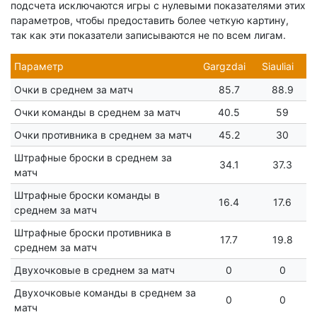
подсчета исключаются игры с нулевыми показателями этих
параметров, чтобы предоставить более четкую картину,
так как эти показатели записываются не по всем лигам.
Параметр
Gargzdai
Siauliai
Очки в среднем за матч
85.7
88.9
Очки команды в среднем за матч
40.5
59
Очки противника в среднем за матч
45.2
30
Штрафные броски в среднем за
34.1
37.3
матч
Штрафные броски команды в
16.4
17.6
среднем за матч
Штрафные броски противника в
17.7
19.8
среднем за матч
Двухочковые в среднем за матч
0
0
Двухочковые команды в среднем за
0
0
матч