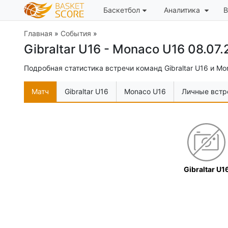
Баскетбол
Аналитика
В
Главная
»
События
»
Gibraltar U16 - Monaco U16 08.07
Подробная статистика встречи команд Gibraltar U16 и Mo
времени, статистика команд, продвинутые инструменты с
basketscore.ru
Матч
Gibraltar U16
Monaco U16
Личные встр
Gibraltar U1