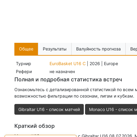
Общее
Результаты
Валуйность прогноза
Ве
Турнир
EuroBasket U16 C
| 2026 | Europe
Рефери
не назначен
Полная и подробная статистика встреч
Ознакомьтесь с детализированной статистикой по всем 
возможностью фильтрации по сезонам, лигам и кубкам.
Gibraltar U16 - список матчей
Monaco U16 - список 
Краткий обзор
Monaco U16 сыграет в гостях с Gibraltar U16 08.07.2026.