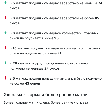
В
5
матчах
подряд суммарно заработано не меньше
74
очков
В
6
матчах
подряд суммарно заработали не более
85
очков
В
6
матчах
подряд суммарное количество штрафных
очков не опускается ниже
25
В
10
матчах
подряд суммарное количество штрафных
очков не поднимается выше
41
В
20
матчах
подряд попаданиями с игры было
получено не меньше
24
очков
В
5
матчах
подряд попаданиями с игры было получено
не более
43
очков
Gimnasia - форма и более ранние матчи
Более поздние матчи слева, более ранние - справа