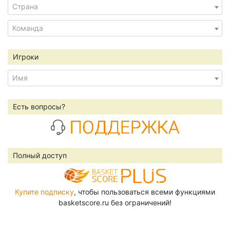
Страна
Команда
Игроки
Имя
Есть вопросы?
Полный доступ
Купите подписку
, чтобы пользоваться всеми функциями
basketscore.ru без ограничений!