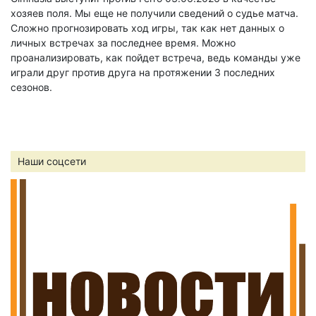
хозяев поля. Мы еще не получили сведений о судье матча.
Сложно прогнозировать ход игры, так как нет данных о
личных встречах за последнее время. Можно
проанализировать, как пойдет встреча, ведь команды уже
играли друг против друга на протяжении 3 последних
сезонов.
Наши соцсети