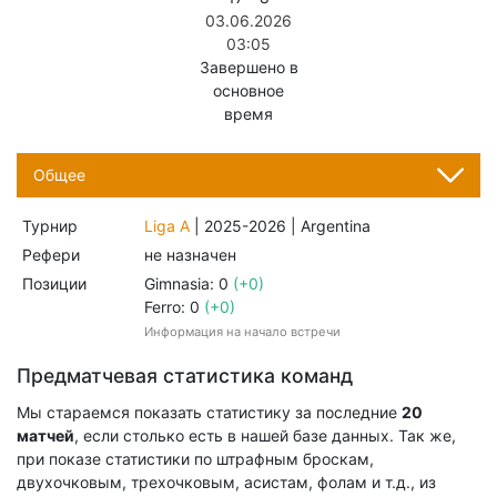
03.06.2026
03:05
Завершено в
основное
время
Общее
Турнир
Liga A
| 2025-2026 | Argentina
Рефери
не назначен
Позиции
Gimnasia: 0
(+0)
Ferro: 0
(+0)
Информация на начало встречи
Предматчевая статистика команд
Мы стараемся показать статистику за последние
20
матчей
, если столько есть в нашей базе данных. Так же,
при показе статистики по штрафным броскам,
двухочковым, трехочковым, асистам, фолам и т.д., из