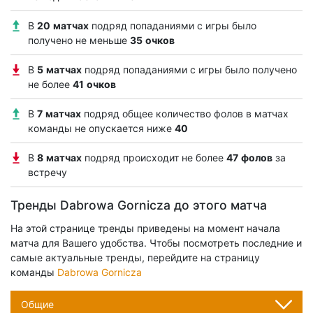
В
20
матчах
подряд попаданиями с игры было
получено не меньше
35
очков
В
5
матчах
подряд попаданиями с игры было получено
не более
41
очков
В
7
матчах
подряд общее количество фолов в матчах
команды не опускается ниже
40
В
8
матчах
подряд происходит не более
47
фолов
за
встречу
Тренды Dabrowa Gornicza до этого матча
На этой странице тренды приведены на момент начала
матча для Вашего удобства. Чтобы посмотреть последние и
самые актуальные тренды, перейдите на страницу
команды
Dabrowa Gornicza
Общие