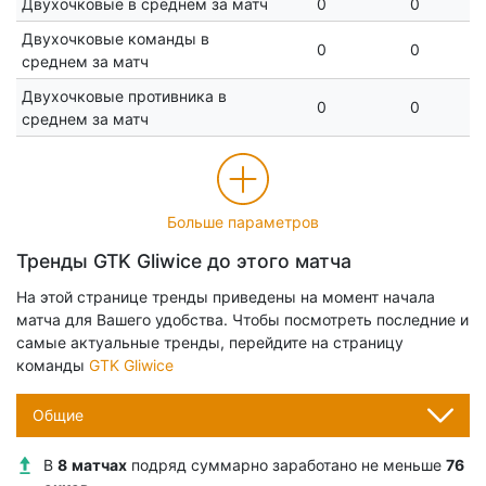
Двухочковые в среднем за матч
0
0
Двухочковые команды в
0
0
среднем за матч
Двухочковые противника в
0
0
среднем за матч
Больше параметров
Тренды GTK Gliwice до этого матча
На этой странице тренды приведены на момент начала
матча для Вашего удобства. Чтобы посмотреть последние и
самые актуальные тренды, перейдите на страницу
команды
GTK Gliwice
Общие
В
8
матчах
подряд суммарно заработано не меньше
76