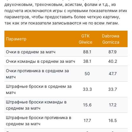
двухочковым, трехочковым, асистам, фолам и т.д., из
подсчета исключаются игры с нулевыми показателями этих
параметров, чтобы предоставить более четкую картину,
так как эти показатели записываются не по всем лигам.
GTK
Dabrowa
Параметр
Gliwice
Gornicza
Очки в среднем за матч
88.1
87.9
Очки команды в среднем за матч
38.1
40.2
Очки противника в среднем за
50
47.7
матч
Штрафные броски в среднем за
33.3
33.7
матч
Штрафные броски команды в
15.6
17.2
среднем за матч
Штрафные броски противника в
17.7
16.5
среднем за матч