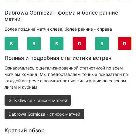
Dabrowa Gornicza - форма и более ранние
матчи
Более поздние матчи слева, более ранние - справа
В
В
В
П
В
П
Полная и подробная статистика встреч
Ознакомьтесь с детализированной статистикой по всем
матчам команд. Мы предоставляем точные показатели по
каждой встрече с возможностью фильтрации по сезонам,
лигам и кубкам.
GTK Gliwice - список матчей
Dabrowa Gornicza - список матчей
Краткий обзор