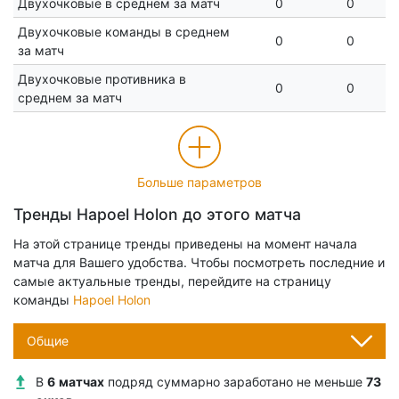
Двухочковые в среднем за матч
0
0
Двухочковые команды в среднем
0
0
за матч
Двухочковые противника в
0
0
среднем за матч
Больше параметров
Тренды Hapoel Holon до этого матча
На этой странице тренды приведены на момент начала
матча для Вашего удобства. Чтобы посмотреть последние и
самые актуальные тренды, перейдите на страницу
команды
Hapoel Holon
Общие
В
6
матчах
подряд суммарно заработано не меньше
73