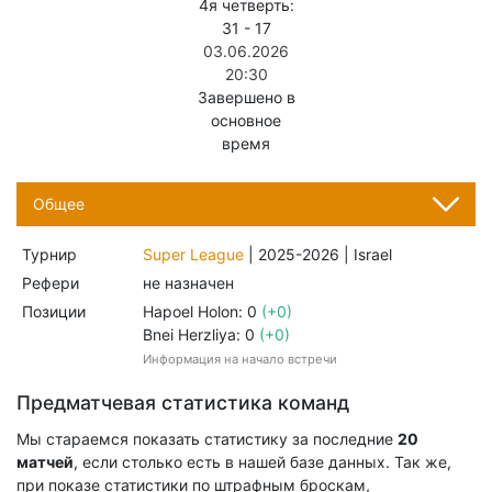
4я четверть:
31
-
17
03.06.2026
20:30
Завершено в
основное
время
Общее
Турнир
Super League
| 2025-2026 | Israel
Рефери
не назначен
Позиции
Hapoel Holon: 0
(+0)
Bnei Herzliya: 0
(+0)
Информация на начало встречи
Предматчевая статистика команд
Мы стараемся показать статистику за последние
20
матчей
, если столько есть в нашей базе данных. Так же,
при показе статистики по штрафным броскам,