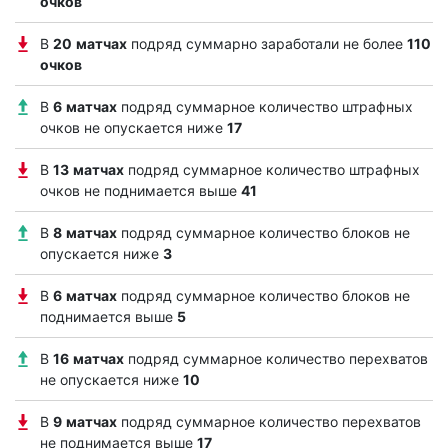
очков
В
20
матчах
подряд суммарно заработали не более
110
очков
В
6
матчах
подряд суммарное количество штрафных
очков не опускается ниже
17
В
13
матчах
подряд суммарное количество штрафных
очков не поднимается выше
41
В
8
матчах
подряд суммарное количество блоков не
опускается ниже
3
В
6
матчах
подряд суммарное количество блоков не
поднимается выше
5
В
16
матчах
подряд суммарное количество перехватов
не опускается ниже
10
В
9
матчах
подряд суммарное количество перехватов
не поднимается выше
17