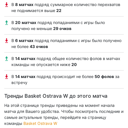
В
8
матчах
подряд суммарное количество перехватов
не поднимается выше
22
В
20
матчах
подряд попаданиями с игры было
получено не меньше
29
очков
В
6
матчах
подряд попаданиями с игры было получено
не более
43
очков
В
14
матчах
подряд общее количество фолов в матчах
команды не опускается ниже
20
В
14
матчах
подряд происходит не более
50
фолов
за
встречу
Тренды Basket Ostrava W до этого матча
На этой странице тренды приведены на момент начала
матча для Вашего удобства. Чтобы посмотреть последние и
самые актуальные тренды, перейдите на страницу
команды
Basket Ostrava W