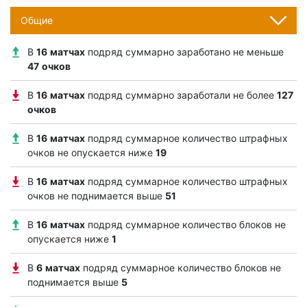
Общие
В
16
матчах
подряд суммарно заработано не меньше
47
очков
В
16
матчах
подряд суммарно заработали не более
127
очков
В
16
матчах
подряд суммарное количество штрафных
очков не опускается ниже
19
В
16
матчах
подряд суммарное количество штрафных
очков не поднимается выше
51
В
16
матчах
подряд суммарное количество блоков не
опускается ниже
1
В
6
матчах
подряд суммарное количество блоков не
поднимается выше
5