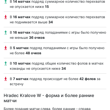
В
14
матчах
подряд суммарное количество перехватов
не опускается ниже
15
В
16
матчах
подряд суммарное количество перехватов
не поднимается выше
34
В
16
матчах
подряд попаданиями с игры было получено
не меньше
36
очков
В
5
матчах
подряд попаданиями с игры было получено
не более
48
очков
В
10
матчах
подряд общее количество фолов в матчах
команды не опускается ниже
34
В
7
матчах
подряд происходит не более
42
фолов
за
встречу
Hradec Kralove W - форма и более ранние
матчи
Более поздние матчи слева, более ранние - справа