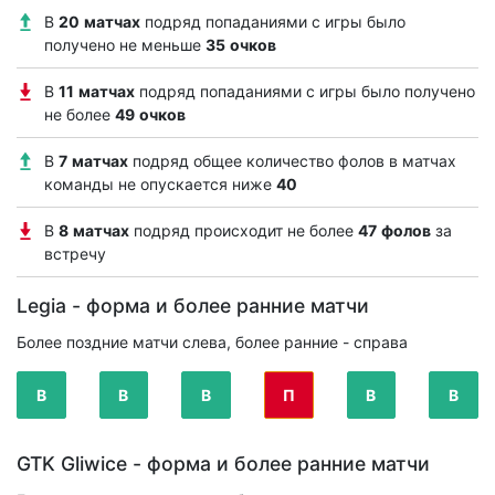
В
20
матчах
подряд попаданиями с игры было
получено не меньше
35
очков
В
11
матчах
подряд попаданиями с игры было получено
не более
49
очков
В
7
матчах
подряд общее количество фолов в матчах
команды не опускается ниже
40
В
8
матчах
подряд происходит не более
47
фолов
за
встречу
Legia - форма и более ранние матчи
Более поздние матчи слева, более ранние - справа
В
В
В
П
В
В
GTK Gliwice - форма и более ранние матчи