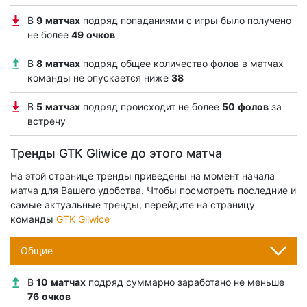
В
9
матчах
подряд попаданиями с игры было получено
не более
49
очков
В
8
матчах
подряд общее количество фолов в матчах
команды не опускается ниже
38
В
5
матчах
подряд происходит не более
50
фолов
за
встречу
Тренды GTK Gliwice до этого матча
На этой странице тренды приведены на момент начала
матча для Вашего удобства. Чтобы посмотреть последние и
самые актуальные тренды, перейдите на страницу
команды
GTK Gliwice
Общие
В
10
матчах
подряд суммарно заработано не меньше
76
очков