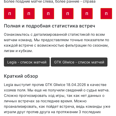
Более поздние матчи слева, более ранние - справа
П
П
П
П
П
П
Полная и подробная статистика встреч
Ознакомьтесь с детализированной статистикой по всем
матчам команд. Мы предоставляем точные показатели по
каждой встрече с возможностью фильтрации по сезонам,
лигам и кубкам.
Legia - список матчей
GTK Gliwice - список матчей
Краткий обзор
Legia выступит против GTK Gliwice 18.04.2026 в качестве
хозяев поля. Мы еще не получили сведений о судье матча.
Сложно прогнозировать ход игры, так как нет данных о
личных встречах за последнее время. Можно
проанализировать, как пойдет встреча, ведь команды уже
играли друг против друга на протяжении 3 последних