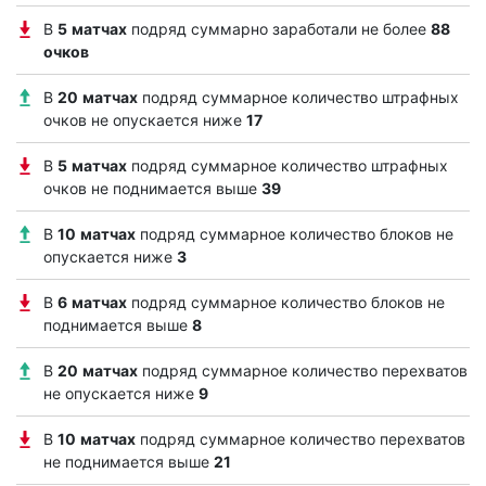
В
5
матчах
подряд суммарно заработали не более
88
очков
В
20
матчах
подряд суммарное количество штрафных
очков не опускается ниже
17
В
5
матчах
подряд суммарное количество штрафных
очков не поднимается выше
39
В
10
матчах
подряд суммарное количество блоков не
опускается ниже
3
В
6
матчах
подряд суммарное количество блоков не
поднимается выше
8
В
20
матчах
подряд суммарное количество перехватов
не опускается ниже
9
В
10
матчах
подряд суммарное количество перехватов
не поднимается выше
21