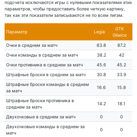
подсчета исключаются игры с нулевыми показателями этих
параметров, чтобы предоставить более четкую картину,
так как эти показатели записываются не по всем лигам.
GTK
Параметр
Legia
Gliwice
Очки в среднем за матч
83.8
87.2
Очки команды в среднем за матч
38.2
42
Очки противника в среднем за матч
45.6
45.2
Штрафные броски в среднем за матч
30.8
33.9
Штрафные броски команды в среднем
16.6
15.8
за матч
Штрафные броски противника в
14.2
18.1
среднем за матч
Двухочковые в среднем за матч
0
0
Двухочковые команды в среднем за
0
0
матч