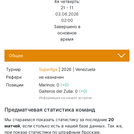
4я четверть:
21
-
11
03.06.2026
02:00
Завершено в
основное
время
Общее
Турнир
Superliga
| 2026 | Venezuela
Рефери
не назначен
Позиции
Marinos: 0
(+0)
Gaiteros del Zulia: 0
(+0)
Информация на начало встречи
Предматчевая статистика команд
Мы стараемся показать статистику за последние
20
матчей
, если столько есть в нашей базе данных. Так же,
при показе статистики по штрафным броскам,