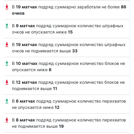
В
19
матчах
подряд суммарно заработали не более
86
очков
В
9
матчах
подряд суммарное количество штрафных
очков не опускается ниже
15
В
19
матчах
подряд суммарное количество штрафных
очков не поднимается выше
33
В
10
матчах
подряд суммарное количество блоков не
опускается ниже
6
В
12
матчах
подряд суммарное количество блоков не
поднимается выше
11
В
6
матчах
подряд суммарное количество перехватов
не опускается ниже
12
В
8
матчах
подряд суммарное количество перехватов
не поднимается выше
19