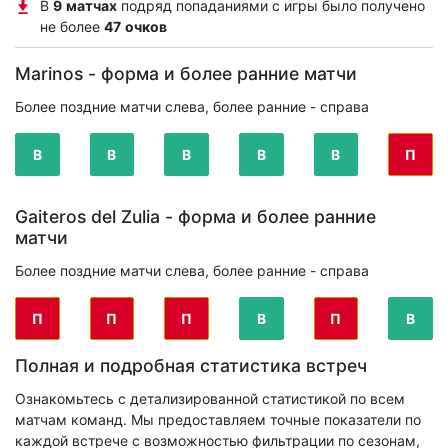
В
9
матчах
подряд попаданиями с игры было получено
не более
47
очков
Marinos - форма и более ранние матчи
Более поздние матчи слева, более ранние - справа
В
В
В
В
В
П
Gaiteros del Zulia - форма и более ранние
матчи
Более поздние матчи слева, более ранние - справа
П
П
П
В
П
В
Полная и подробная статистика встреч
Ознакомьтесь с детализированной статистикой по всем
матчам команд. Мы предоставляем точные показатели по
каждой встрече с возможностью фильтрации по сезонам,