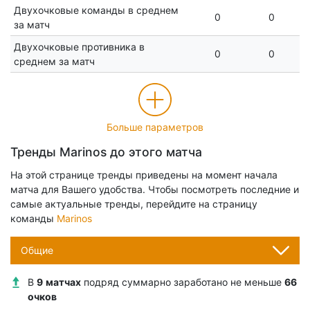
Двухочковые команды в среднем
0
0
за матч
Двухочковые противника в
0
0
среднем за матч
Больше параметров
Тренды Marinos до этого матча
На этой странице тренды приведены на момент начала
матча для Вашего удобства. Чтобы посмотреть последние и
самые актуальные тренды, перейдите на страницу
команды
Marinos
Общие
В
9
матчах
подряд суммарно заработано не меньше
66
очков