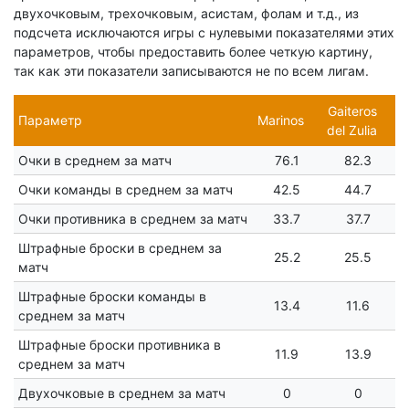
двухочковым, трехочковым, асистам, фолам и т.д., из
подсчета исключаются игры с нулевыми показателями этих
параметров, чтобы предоставить более четкую картину,
так как эти показатели записываются не по всем лигам.
Gaiteros
Параметр
Marinos
del Zulia
Очки в среднем за матч
76.1
82.3
Очки команды в среднем за матч
42.5
44.7
Очки противника в среднем за матч
33.7
37.7
Штрафные броски в среднем за
25.2
25.5
матч
Штрафные броски команды в
13.4
11.6
среднем за матч
Штрафные броски противника в
11.9
13.9
среднем за матч
Двухочковые в среднем за матч
0
0