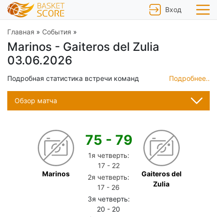
Вход
Главная
»
События
»
Marinos - Gaiteros del Zulia
03.06.2026
Подробная статистика встречи команд
Подробнее..
Marinos и Gaiteros del Zulia от 03.06.2026, пре-
матч информация, результаты в реальном
Обзор матча
времени, статистика команд, продвинутые
инструменты статистического анализа матча,
анализ похожих игр - все это для Вас на
75
-
79
basketscore.ru
1я четверть:
17
-
22
Marinos
Gaiteros del
2я четверть:
Zulia
17
-
26
3я четверть:
20
-
20