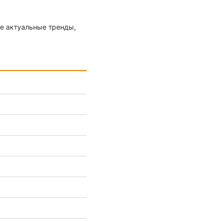
ые актуальные тренды,