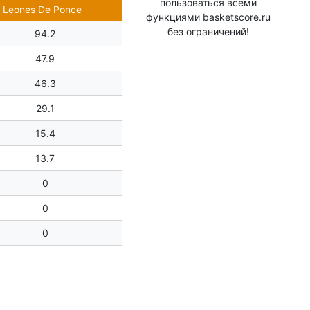
пользоваться всеми
Leones De Ponce
функциями basketscore.ru
без ограничений!
94.2
47.9
46.3
29.1
15.4
13.7
0
0
0