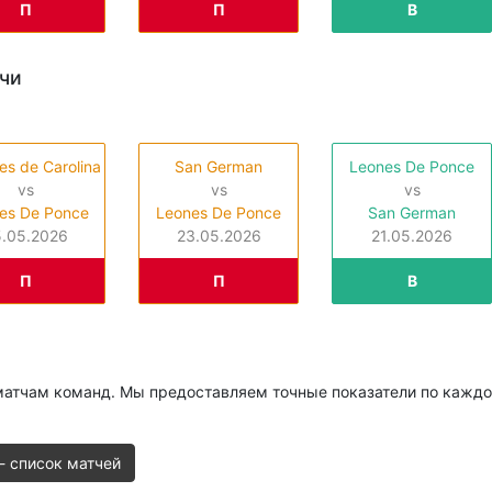
П
П
В
тчи
es de Carolina
San German
Leones De Ponce
vs
vs
vs
es De Ponce
Leones De Ponce
San German
5.05.2026
23.05.2026
21.05.2026
П
П
В
матчам команд. Мы предоставляем точные показатели по каждо
- список матчей