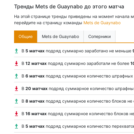
Тренды Mets de Guaynabo до этого матча
На этой странице тренды приведены на момент начала м
перейдите на страницу команды
Mets de Guaynabo
Общие
Mets de Guaynabo
Соперники
В
5
матчах
подряд суммарно заработано не меньше
В
12
матчах
подряд суммарно заработали не более
1
В
6
матчах
подряд суммарное количество штрафных 
В
20
матчах
подряд суммарное количество штрафны
В
8
матчах
подряд суммарное количество блоков не
В
16
матчах
подряд суммарное количество блоков н
В
5
матчах
подряд суммарное количество перехвато