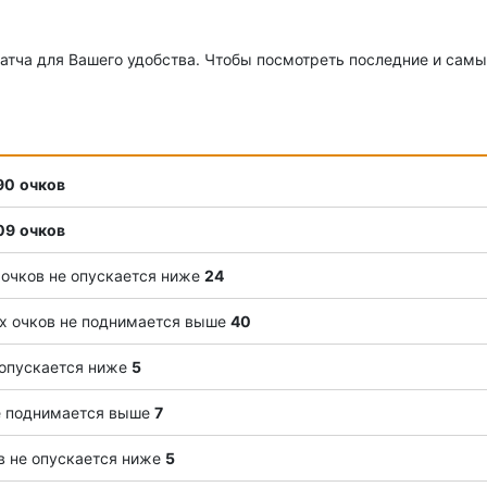
атча для Вашего удобства. Чтобы посмотреть последние и сам
90
очков
09
очков
очков не опускается ниже
24
х очков не поднимается выше
40
 опускается ниже
5
е поднимается выше
7
в не опускается ниже
5