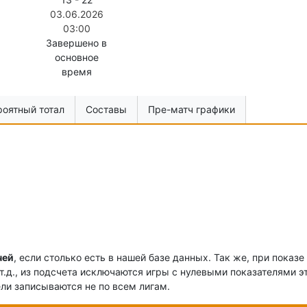
03.06.2026
03:00
Завершено в
основное
время
роятный тотал
Составы
Пре-матч графики
чей
, если столько есть в нашей базе данных. Так же, при показ
.д., из подсчета исключаются игры с нулевыми показателями э
ели записываются не по всем лигам.