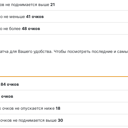
ов не поднимается выше
21
но не меньше
41
очков
о не более
48
очков
атча для Вашего удобства. Чтобы посмотреть последние и сам
е
84
очков
очков
 очков не опускается ниже
18
очков не поднимается выше
30