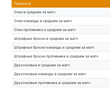
Параметр
Очки в среднем за матч
Очки команды в среднем за матч
Очки противника в среднем за матч
Штрафные броски в среднем за матч
Штрафные броски команды в среднем за матч
Штрафные броски противника в среднем за матч
Двухочковые в среднем за матч
Двухочковые команды в среднем за матч
Двухочковые противника в среднем за матч