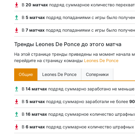
В
20
матчах
подряд суммарное количество перехват
В
5
матчах
подряд попаданиями с игры было получе
В
7
матчах
подряд попаданиями с игры было получен
Тренды Leones De Ponce до этого матча
На этой странице тренды приведены на момент начала м
перейдите на страницу команды
Leones De Ponce
Общие
Leones De Ponce
Соперники
В
14
матчах
подряд суммарно заработано не меньш
В
5
матчах
подряд суммарно заработали не более
90
В
16
матчах
подряд суммарное количество штрафных
В
6
матчах
подряд суммарное количество штрафных 