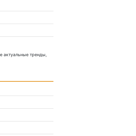
ые актуальные тренды,