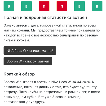
В
В
П
П
В
В
Полная и подробная статистика встреч
Ознакомьтесь с детализированной статистикой по всем
матчам команд. Мы предоставляем точные показатели по
каждой встрече с возможностью фильтрации по сезонам,
лигам и кубкам.
NKA Pecs W - список матчей
Sopron W - список матчей
Краткий обзор
Sopron W сыграет в гостях с NKA Pecs W 04.04.2026. К
сожалению, пока нет данных о том, кто будет судить эту
встречу. Пока клубы не встречались в рамках лиг, и всего
лишь в одном кубке. Вот уже 3 сезона команды
противостоят друг другу.