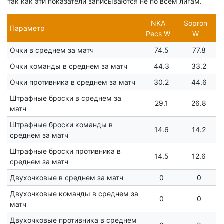
так как эти показатели записываются не по всем лигам.
NKA
Sopron
Параметр
Pecs W
W
Очки в среднем за матч
74.5
77.8
Очки команды в среднем за матч
44.3
33.2
Очки противника в среднем за матч
30.2
44.6
Штрафные броски в среднем за
29.1
26.8
матч
Штрафные броски команды в
14.6
14.2
среднем за матч
Штрафные броски противника в
14.5
12.6
среднем за матч
Двухочковые в среднем за матч
0
0
Двухочковые команды в среднем за
0
0
матч
Двухочковые противника в среднем