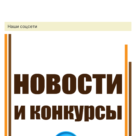
Наши соцсети