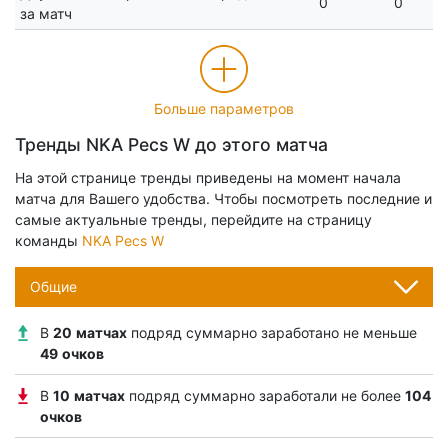
0
0
за матч
Больше параметров
Тренды NKA Pecs W до этого матча
На этой странице тренды приведены на момент начала
матча для Вашего удобства. Чтобы посмотреть последние и
самые актуальные тренды, перейдите на страницу
команды
NKA Pecs W
Общие
В
20
матчах
подряд суммарно заработано не меньше
49
очков
В
10
матчах
подряд суммарно заработали не более
104
очков