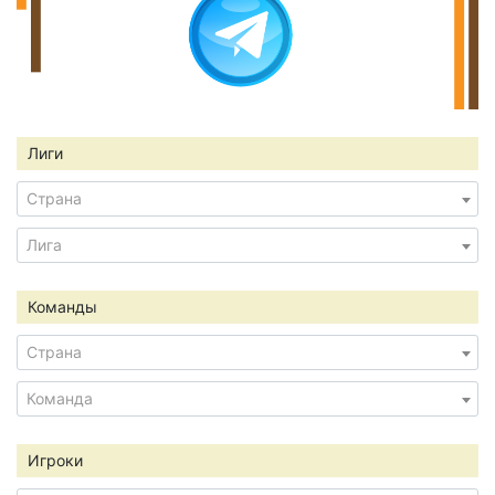
Лиги
Страна
Лига
Команды
Страна
Команда
Игроки