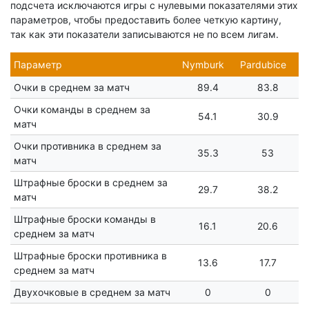
подсчета исключаются игры с нулевыми показателями этих
параметров, чтобы предоставить более четкую картину,
так как эти показатели записываются не по всем лигам.
Параметр
Nymburk
Pardubice
Очки в среднем за матч
89.4
83.8
Очки команды в среднем за
54.1
30.9
матч
Очки противника в среднем за
35.3
53
матч
Штрафные броски в среднем за
29.7
38.2
матч
Штрафные броски команды в
16.1
20.6
среднем за матч
Штрафные броски противника в
13.6
17.7
среднем за матч
Двухочковые в среднем за матч
0
0