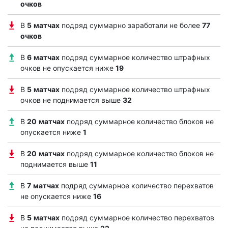
очков
В
5
матчах
подряд суммарно заработали не более
77
очков
В
6
матчах
подряд суммарное количество штрафных
очков не опускается ниже
19
В
5
матчах
подряд суммарное количество штрафных
очков не поднимается выше
32
В
20
матчах
подряд суммарное количество блоков не
опускается ниже
1
В
20
матчах
подряд суммарное количество блоков не
поднимается выше
11
В
7
матчах
подряд суммарное количество перехватов
не опускается ниже
16
В
5
матчах
подряд суммарное количество перехватов