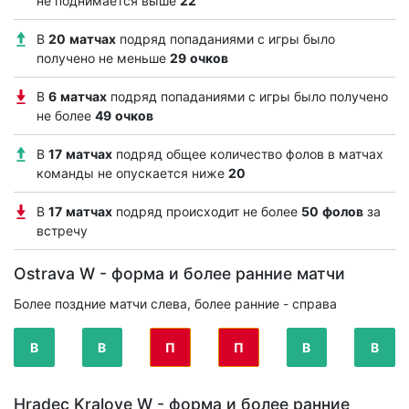
не поднимается выше
22
В
20
матчах
подряд попаданиями с игры было
получено не меньше
29
очков
В
6
матчах
подряд попаданиями с игры было получено
не более
49
очков
В
17
матчах
подряд общее количество фолов в матчах
команды не опускается ниже
20
В
17
матчах
подряд происходит не более
50
фолов
за
встречу
Ostrava W - форма и более ранние матчи
Более поздние матчи слева, более ранние - справа
В
В
П
П
В
В
Hradec Kralove W - форма и более ранние