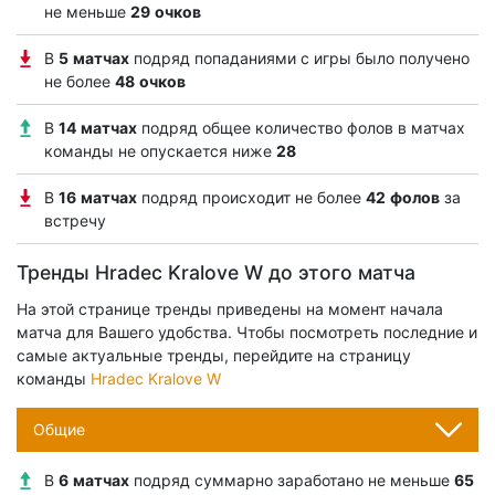
не меньше
29
очков
В
5
матчах
подряд попаданиями с игры было получено
не более
48
очков
В
14
матчах
подряд общее количество фолов в матчах
команды не опускается ниже
28
В
16
матчах
подряд происходит не более
42
фолов
за
встречу
Тренды Hradec Kralove W до этого матча
На этой странице тренды приведены на момент начала
матча для Вашего удобства. Чтобы посмотреть последние и
самые актуальные тренды, перейдите на страницу
команды
Hradec Kralove W
Общие
В
6
матчах
подряд суммарно заработано не меньше
65