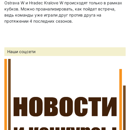
Ostrava W и Hradec Kralove W происходят только в рамках
кубков. Можно проанализировать, как пойдет встреча,
ведь команды уже играли друг против друга на
протяжении 4 последних сезонов.
Наши соцсети