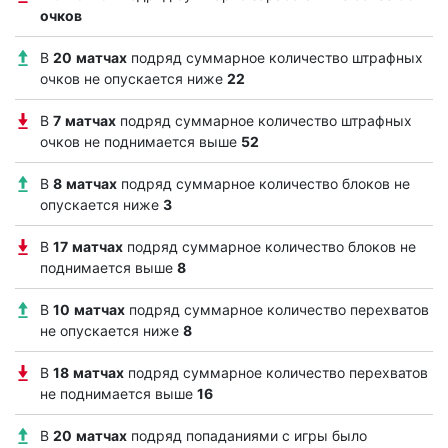
очков
В
20
матчах
подряд суммарное количество штрафных
очков не опускается ниже
22
В
7
матчах
подряд суммарное количество штрафных
очков не поднимается выше
52
В
8
матчах
подряд суммарное количество блоков не
опускается ниже
3
В
17
матчах
подряд суммарное количество блоков не
поднимается выше
8
В
10
матчах
подряд суммарное количество перехватов
не опускается ниже
8
В
18
матчах
подряд суммарное количество перехватов
не поднимается выше
16
В
20
матчах
подряд попаданиями с игры было