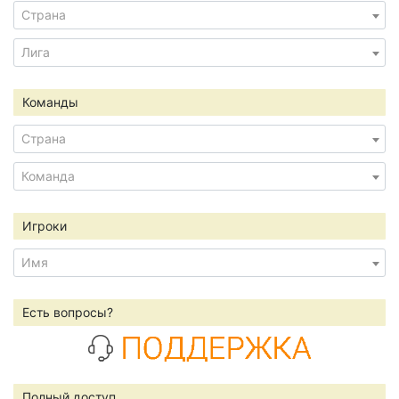
Страна
Лига
Команды
Страна
Команда
Игроки
Имя
Есть вопросы?
Полный доступ