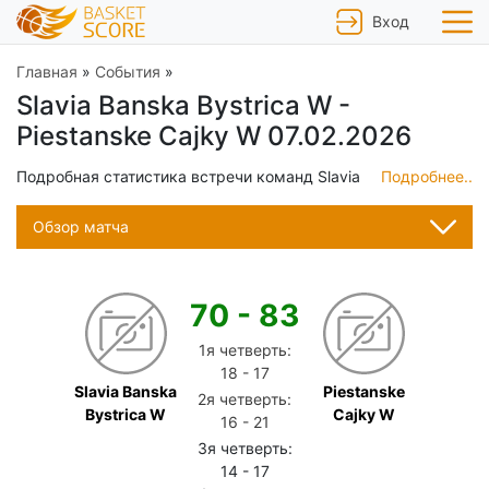
Вход
Главная
»
События
»
Slavia Banska Bystrica W -
Piestanske Cajky W 07.02.2026
Подробная статистика встречи команд Slavia
Подробнее..
Banska Bystrica W и Piestanske Cajky W от
07.02.2026, пре-матч информация,
Обзор матча
результаты в реальном времени, статистика
команд, продвинутые инструменты
статистического анализа матча, анализ
70
-
83
похожих игр - все это для Вас на
basketscore.ru
1я четверть:
18
-
17
Slavia Banska
Piestanske
2я четверть:
Bystrica W
Cajky W
16
-
21
3я четверть:
14
-
17