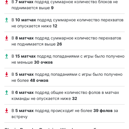
В
7
матчах
подряд суммарное количество блоков не
поднимается выше
9
В
10
матчах
подряд суммарное количество перехватов
не опускается ниже
12
В
8
матчах
подряд суммарное количество перехватов
не поднимается выше
26
В
15
матчах
подряд попаданиями с игры было получено
не меньше
30
очков
В
5
матчах
подряд попаданиями с игры было получено
не более
48
очков
В
6
матчах
подряд общее количество фолов в матчах
команды не опускается ниже
32
В
5
матчах
подряд происходит не более
39
фолов
за
встречу