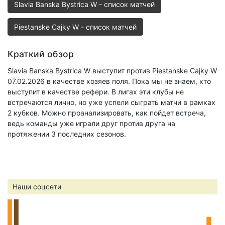
Slavia Banska Bystrica W - список матчей
Piestanske Cajky W - список матчей
Краткий обзор
Slavia Banska Bystrica W выступит против Piestanske Cajky W
07.02.2026 в качестве хозяев поля. Пока мы не знаем, кто
выступит в качестве рефери. В лигах эти клубы не
встречаются лично, но уже успели сыграть матчи в рамках
2 кубков. Можно проанализировать, как пойдет встреча,
ведь команды уже играли друг против друга на
протяжении 3 последних сезонов.
Наши соцсети