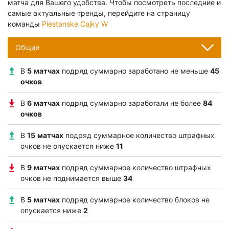
матча для Вашего удобства. Чтобы посмотреть последние и
самые актуальные тренды, перейдите на страницу
команды
Piestanske Cajky W
Общие
В
5
матчах
подряд суммарно заработано не меньше
45
очков
В
6
матчах
подряд суммарно заработали не более
84
очков
В
15
матчах
подряд суммарное количество штрафных
очков не опускается ниже
11
В
9
матчах
подряд суммарное количество штрафных
очков не поднимается выше
34
В
5
матчах
подряд суммарное количество блоков не
опускается ниже
2