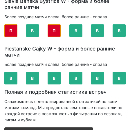
Slavia Banska Bystrica W - форма и более
ранние матчи
Более поздние матчи слева, более ранние - справа
П
В
П
В
В
В
Piestanske Cajky W - форма и более ранние
матчи
Более поздние матчи слева, более ранние - справа
В
В
В
В
В
В
Полная и подробная статистика встреч
Ознакомьтесь с детализированной статистикой по всем
матчам команд. Мы предоставляем точные показатели по
каждой встрече с возможностью фильтрации по сезонам,
лигам и кубкам.