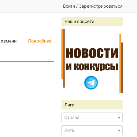
Войти
/
Зарегистрироваться
Наши соцсети
времени,
Подробнее..
Лиги
Страна
Лига