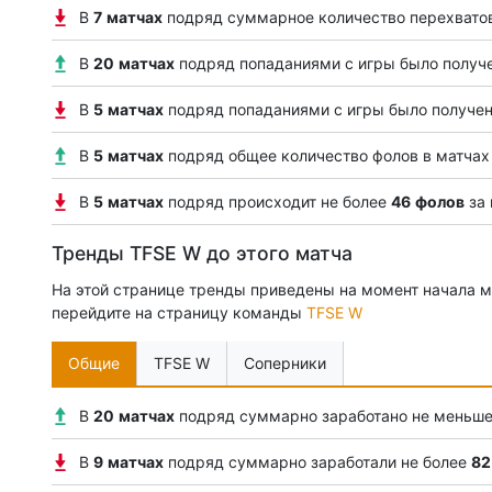
В
7
матчах
подряд суммарное количество перехвато
В
20
матчах
подряд попаданиями с игры было получ
В
5
матчах
подряд попаданиями с игры было получен
В
5
матчах
подряд общее количество фолов в матчах
В
5
матчах
подряд происходит не более
46
фолов
за 
Тренды TFSE W до этого матча
На этой странице тренды приведены на момент начала м
перейдите на страницу команды
TFSE W
Общие
TFSE W
Соперники
В
20
матчах
подряд суммарно заработано не меньш
В
9
матчах
подряд суммарно заработали не более
82