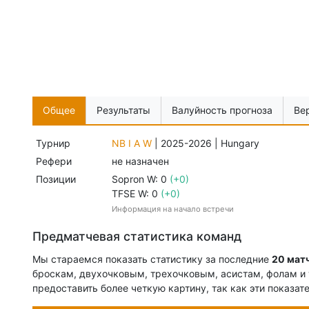
Общее
Результаты
Валуйность прогноза
Ве
Турнир
NB I A W
| 2025-2026 | Hungary
Рефери
не назначен
Позиции
Sopron W: 0
(+0)
TFSE W: 0
(+0)
Информация на начало встречи
Предматчевая статистика команд
Мы стараемся показать статистику за последние
20 мат
броскам, двухочковым, трехочковым, асистам, фолам и т
предоставить более четкую картину, так как эти показат