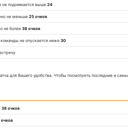
в не поднимается выше
24
ено не меньше
25
очков
о не более
38
очков
 команды не опускается ниже
30
встречу
атча для Вашего удобства. Чтобы посмотреть последние и сам
е
38
очков
очков