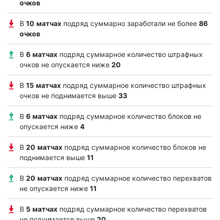
очков
В
10
матчах
подряд суммарно заработали не более
86
очков
В
6
матчах
подряд суммарное количество штрафных
очков не опускается ниже
20
В
15
матчах
подряд суммарное количество штрафных
очков не поднимается выше
33
В
6
матчах
подряд суммарное количество блоков не
опускается ниже
4
В
20
матчах
подряд суммарное количество блоков не
поднимается выше
11
В
20
матчах
подряд суммарное количество перехватов
не опускается ниже
11
В
5
матчах
подряд суммарное количество перехватов
не поднимается выше
20