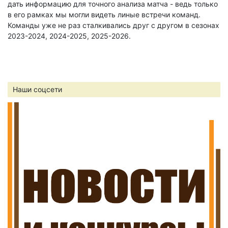
дать информацию для точного анализа матча - ведь только
в его рамках мы могли видеть линые встречи команд.
Команды уже не раз сталкивались друг с другом в сезонах
2023-2024, 2024-2025, 2025-2026.
Наши соцсети