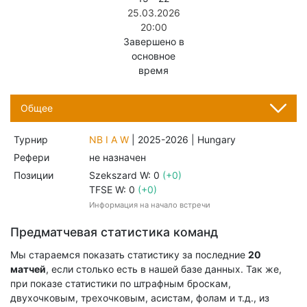
25.03.2026
20:00
Завершено в
основное
время
Общее
Турнир
NB I A W
| 2025-2026 | Hungary
Рефери
не назначен
Позиции
Szekszard W: 0
(+0)
TFSE W: 0
(+0)
Информация на начало встречи
Предматчевая статистика команд
Мы стараемся показать статистику за последние
20
матчей
, если столько есть в нашей базе данных. Так же,
при показе статистики по штрафным броскам,
двухочковым, трехочковым, асистам, фолам и т.д., из