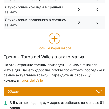
Двухочковые команды в среднем
0
0
за матч
Двухочковые противника в среднем
0
0
за матч
Больше параметров
Тренды Toros del Valle до этого матча
На этой странице тренды приведены на момент начала
матча для Вашего удобства. Чтобы посмотреть последние и
самые актуальные тренды, перейдите на страницу
команды
Toros del Valle
Общие
В
5
матчах
подряд суммарно заработано не меньше
81
очков