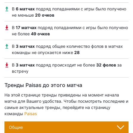
В
6
матчах
подряд попаданиями с игры было получено
не меньше
20
очков
В
17
матчах
подряд попаданиями с игры было получено
не более
49
очков
В
3
матчах
подряд общее количество фолов в матчах
команды не опускается ниже
28
В
3
матчах
подряд происходит не более
32
фолов
за
встречу
Тренды Paisas до этого матча
На этой странице тренды приведены на момент начала
матча для Вашего удобства. Чтобы посмотреть последние и
самые актуальные тренды, перейдите на страницу
команды
Paisas
Общие