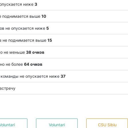
 опускается ниже
3
не поднимается выше
10
ов не опускается ниже
5
в не поднимается выше
15
но не меньше
38
очков
но не более
64
очков
 команды не опускается ниже
37
встречу
Voluntari
Voluntari
CSU Sibiu