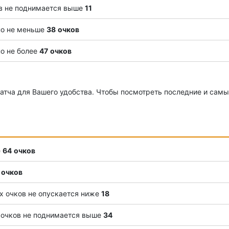
в не поднимается выше
11
но не меньше
38
очков
о не более
47
очков
атча для Вашего удобства. Чтобы посмотреть последние и сам
е
64
очков
очков
 очков не опускается ниже
18
очков не поднимается выше
34