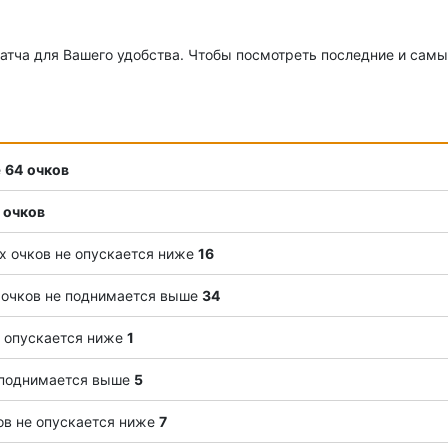
атча для Вашего удобства. Чтобы посмотреть последние и сам
е
64
очков
очков
 очков не опускается ниже
16
очков не поднимается выше
34
е опускается ниже
1
 поднимается выше
5
ов не опускается ниже
7