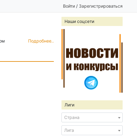
Войти
/
Зарегистрироваться
Наши соцсети
ном
Подробнее..
я Вас на
Лиги
Страна
Лига