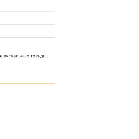
ые актуальные тренды,