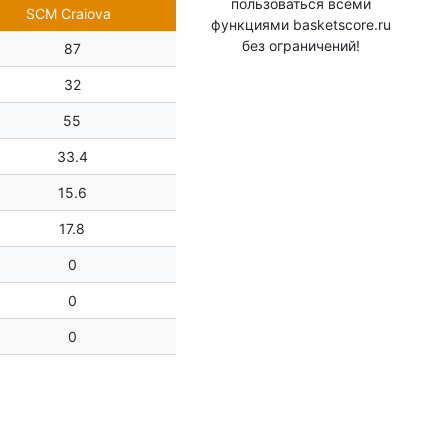
пользоваться всеми
SCM Craiova
функциями basketscore.ru
без ограничений!
87
32
55
33.4
15.6
17.8
0
0
0