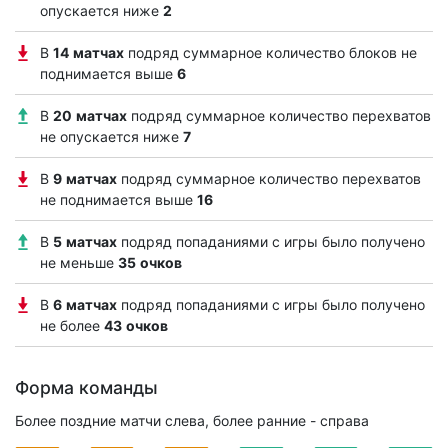
опускается ниже
2
В
14
матчах
подряд суммарное количество блоков не
поднимается выше
6
В
20
матчах
подряд суммарное количество перехватов
не опускается ниже
7
В
9
матчах
подряд суммарное количество перехватов
не поднимается выше
16
В
5
матчах
подряд попаданиями с игры было получено
не меньше
35
очков
В
6
матчах
подряд попаданиями с игры было получено
не более
43
очков
Форма команды
Более поздние матчи слева, более ранние - справа