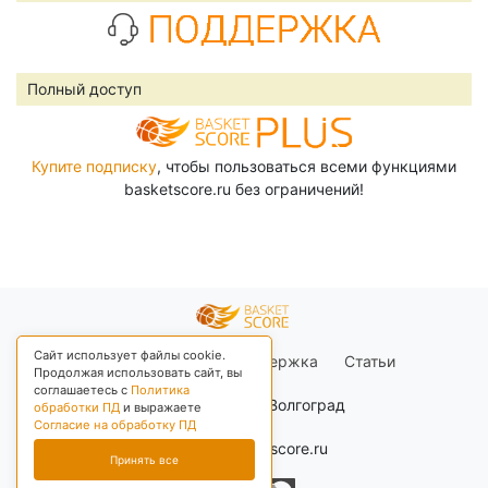
Полный доступ
Купите подписку
, чтобы пользоваться всеми функциями
basketscore.ru без ограничений!
Сайт использует файлы cookie.
Правила сайта
Поддержка
Статьи
Продолжая использовать сайт, вы
соглашаетесь с
Политика
+03 Москва, Волгоград
обработки ПД
и выражаете
Согласие на обработку ПД
© 2026 basketscore.ru
Принять все