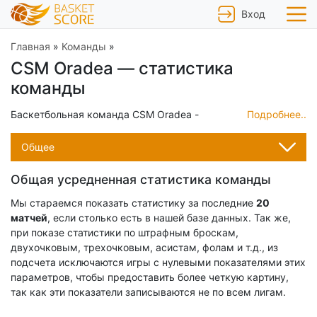
Вход
Главная
»
Команды
»
CSM Oradea — статистика
команды
Баскетбольная команда CSM Oradea -
Подробнее..
детальная статистика игр, продвинутая
аналитика матчей. Интересные тренды для
Общее
поиска закономерностей и формирования
стратегий.
Общая усредненная статистика команды
Мы стараемся показать статистику за последние
20
матчей
, если столько есть в нашей базе данных. Так же,
при показе статистики по штрафным броскам,
двухочковым, трехочковым, асистам, фолам и т.д., из
подсчета исключаются игры с нулевыми показателями этих
параметров, чтобы предоставить более четкую картину,
так как эти показатели записываются не по всем лигам.