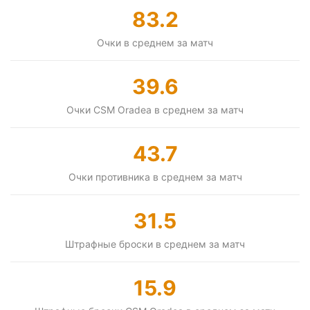
83.2
Очки в среднем за матч
39.6
Очки CSM Oradea в среднем за матч
43.7
Очки противника в среднем за матч
31.5
Штрафные броски в среднем за матч
15.9