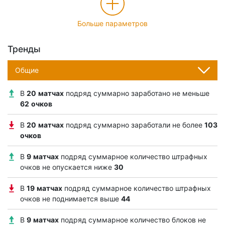
Больше параметров
Тренды
Общие
В
20
матчах
подряд суммарно заработано не меньше
62
очков
В
20
матчах
подряд суммарно заработали не более
103
очков
В
9
матчах
подряд суммарное количество штрафных
очков не опускается ниже
30
В
19
матчах
подряд суммарное количество штрафных
очков не поднимается выше
44
В
9
матчах
подряд суммарное количество блоков не