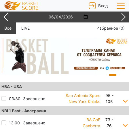
Вход
Все
LIVE
Избранное (
0
)
НБА - USA
San Antonio Spurs
95 -
03:30
Завершено
New York Knicks
105
NBL1 East - Австралия
BA CoE
73 -
13:00
Завершено
Canberra
76