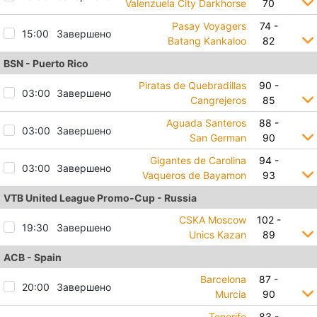
Valenzuela City Darkhorse
70
Pasay Voyagers
74 -
15:00
Завершено
Batang Kankaloo
82
BSN - Puerto Rico
Piratas de Quebradillas
90 -
03:00
Завершено
Cangrejeros
85
Aguada Santeros
88 -
03:00
Завершено
San German
90
Gigantes de Carolina
94 -
03:00
Завершено
Vaqueros de Bayamon
93
VTB United League Promo-Cup - Russia
CSKA Moscow
102 -
19:30
Завершено
Unics Kazan
89
ACB - Spain
Barcelona
87 -
20:00
Завершено
Murcia
90
Tenerife
83 -