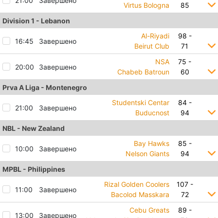
21:00
Завершено
Virtus Bologna
85
Division 1 - Lebanon
Al-Riyadi
98 -
16:45
Завершено
Beirut Club
71
NSA
75 -
20:00
Завершено
Chabeb Batroun
60
Prva A Liga - Montenegro
Studentski Centar
84 -
21:00
Завершено
Buducnost
94
NBL - New Zealand
Bay Hawks
85 -
10:00
Завершено
Nelson Giants
94
MPBL - Philippines
Rizal Golden Coolers
107 -
11:00
Завершено
Bacolod Masskara
72
Cebu Greats
89 -
13:00
Завершено