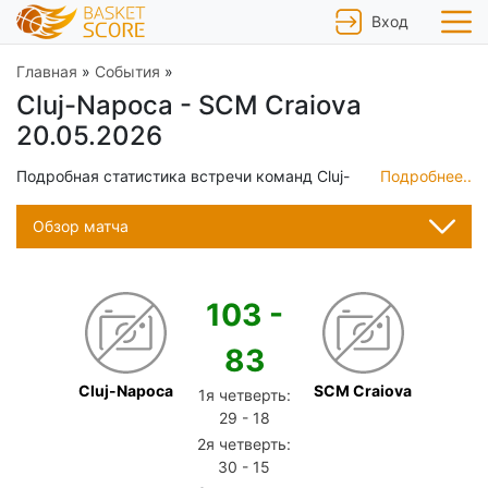
Вход
Главная
»
События
»
Cluj-Napoca - SCM Craiova
20.05.2026
Подробная статистика встречи команд Cluj-
Подробнее..
Napoca и SCM Craiova от 20.05.2026, пре-
матч информация, результаты в реальном
Обзор матча
времени, статистика команд, продвинутые
инструменты статистического анализа матча,
анализ похожих игр - все это для Вас на
103
-
basketscore.ru
83
Cluj-Napoca
SCM Craiova
1я четверть:
29
-
18
2я четверть:
30
-
15