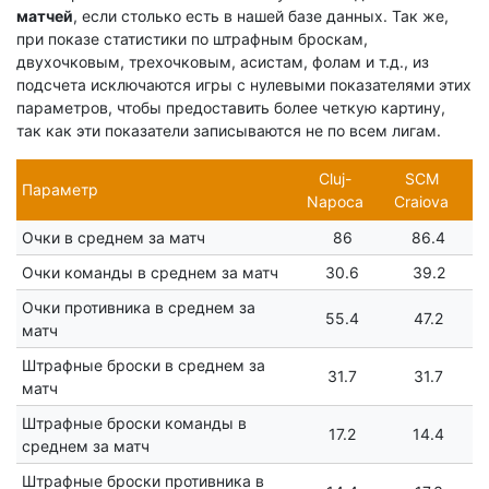
матчей
, если столько есть в нашей базе данных. Так же,
при показе статистики по штрафным броскам,
двухочковым, трехочковым, асистам, фолам и т.д., из
подсчета исключаются игры с нулевыми показателями этих
параметров, чтобы предоставить более четкую картину,
так как эти показатели записываются не по всем лигам.
Cluj-
SCM
Параметр
Napoca
Craiova
Очки в среднем за матч
86
86.4
Очки команды в среднем за матч
30.6
39.2
Очки противника в среднем за
55.4
47.2
матч
Штрафные броски в среднем за
31.7
31.7
матч
Штрафные броски команды в
17.2
14.4
среднем за матч
Штрафные броски противника в