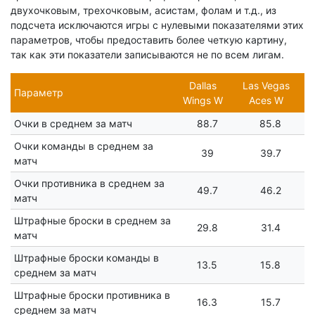
двухочковым, трехочковым, асистам, фолам и т.д., из
подсчета исключаются игры с нулевыми показателями этих
параметров, чтобы предоставить более четкую картину,
так как эти показатели записываются не по всем лигам.
Dallas
Las Vegas
Параметр
Wings W
Aces W
Очки в среднем за матч
88.7
85.8
Очки команды в среднем за
39
39.7
матч
Очки противника в среднем за
49.7
46.2
матч
Штрафные броски в среднем за
29.8
31.4
матч
Штрафные броски команды в
13.5
15.8
среднем за матч
Штрафные броски противника в
16.3
15.7
среднем за матч