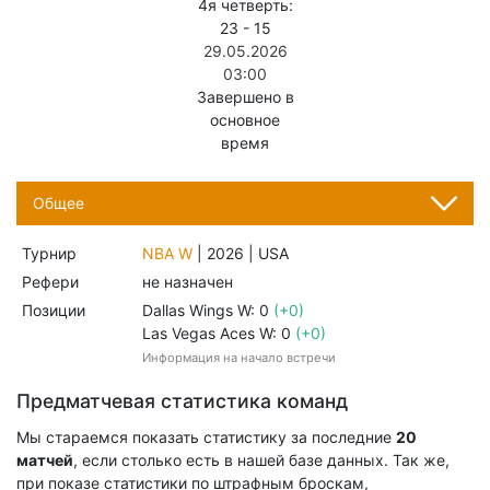
4я четверть:
23
-
15
29.05.2026
03:00
Завершено в
основное
время
Общее
Турнир
NBA W
| 2026 | USA
Рефери
не назначен
Позиции
Dallas Wings W: 0
(+0)
Las Vegas Aces W: 0
(+0)
Информация на начало встречи
Предматчевая статистика команд
Мы стараемся показать статистику за последние
20
матчей
, если столько есть в нашей базе данных. Так же,
при показе статистики по штрафным броскам,