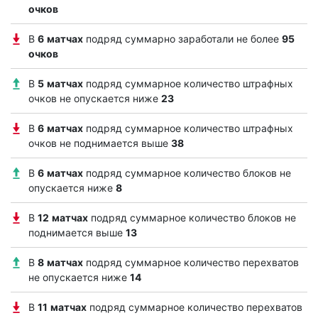
очков
В
6
матчах
подряд суммарно заработали не более
95
очков
В
5
матчах
подряд суммарное количество штрафных
очков не опускается ниже
23
В
6
матчах
подряд суммарное количество штрафных
очков не поднимается выше
38
В
6
матчах
подряд суммарное количество блоков не
опускается ниже
8
В
12
матчах
подряд суммарное количество блоков не
поднимается выше
13
В
8
матчах
подряд суммарное количество перехватов
не опускается ниже
14
В
11
матчах
подряд суммарное количество перехватов