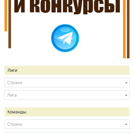
Лиги
Страна
Лига
Команды
Страна