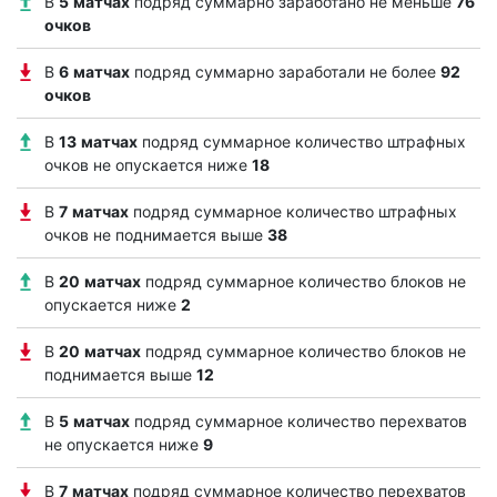
В
5
матчах
подряд суммарно заработано не меньше
76
очков
В
6
матчах
подряд суммарно заработали не более
92
очков
В
13
матчах
подряд суммарное количество штрафных
очков не опускается ниже
18
В
7
матчах
подряд суммарное количество штрафных
очков не поднимается выше
38
В
20
матчах
подряд суммарное количество блоков не
опускается ниже
2
В
20
матчах
подряд суммарное количество блоков не
поднимается выше
12
В
5
матчах
подряд суммарное количество перехватов
не опускается ниже
9
В
7
матчах
подряд суммарное количество перехватов