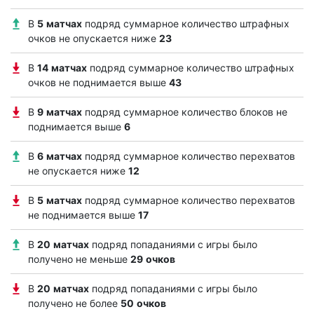
В
5
матчах
подряд суммарное количество штрафных
очков не опускается ниже
23
В
14
матчах
подряд суммарное количество штрафных
очков не поднимается выше
43
В
9
матчах
подряд суммарное количество блоков не
поднимается выше
6
В
6
матчах
подряд суммарное количество перехватов
не опускается ниже
12
В
5
матчах
подряд суммарное количество перехватов
не поднимается выше
17
В
20
матчах
подряд попаданиями с игры было
получено не меньше
29
очков
В
20
матчах
подряд попаданиями с игры было
получено не более
50
очков