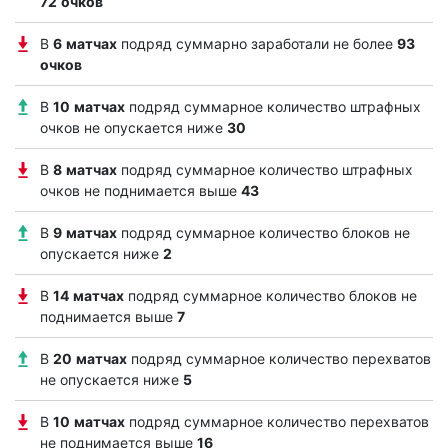
72
очков
В
6
матчах
подряд суммарно заработали не более
93
очков
В
10
матчах
подряд суммарное количество штрафных
очков не опускается ниже
30
В
8
матчах
подряд суммарное количество штрафных
очков не поднимается выше
43
В
9
матчах
подряд суммарное количество блоков не
опускается ниже
2
В
14
матчах
подряд суммарное количество блоков не
поднимается выше
7
В
20
матчах
подряд суммарное количество перехватов
не опускается ниже
5
В
10
матчах
подряд суммарное количество перехватов
не поднимается выше
16