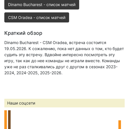
Dinamo Bucharest - список матчей
CSM Oradea - список матчей
Краткий обзор
Dinamo Bucharest - CSM Oradea, встреча состоится
19.05.2026. К сожалению, пока нет данных о том, кто будет
судить эту встречу. Вдвойне интересно посмотреть эту
игру, так как до нее команды не играли вместе. Команды
уже не раз сталкивались друг с другом в сезонах 2023-
2024, 2024-2025, 2025-2026.
Наши соцсети