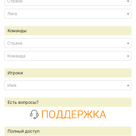
Страна
Лига
Команды
Страна
Команда
Игроки
Имя
Есть вопросы?
Полный доступ