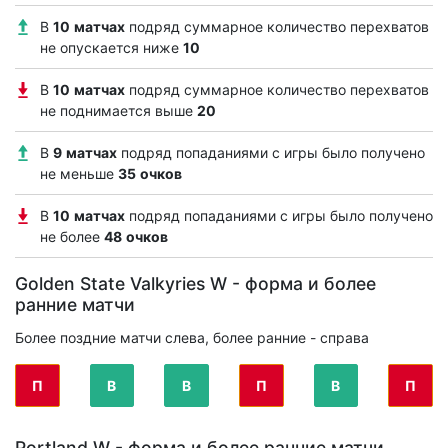
В
10
матчах
подряд суммарное количество перехватов
не опускается ниже
10
В
10
матчах
подряд суммарное количество перехватов
не поднимается выше
20
В
9
матчах
подряд попаданиями с игры было получено
не меньше
35
очков
В
10
матчах
подряд попаданиями с игры было получено
не более
48
очков
Golden State Valkyries W - форма и более
ранние матчи
Более поздние матчи слева, более ранние - справа
П
В
В
П
В
П
Portland W - форма и более ранние матчи