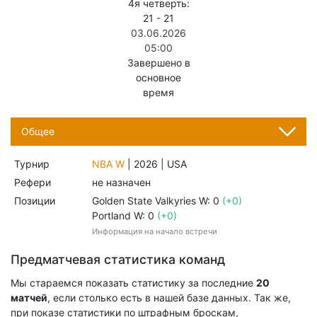
4я четверть:
21
-
21
03.06.2026
05:00
Завершено в
основное
время
Общее
Турнир
NBA W
| 2026 | USA
Рефери
не назначен
Позиции
Golden State Valkyries W: 0
(+0)
Portland W: 0
(+0)
Информация на начало встречи
Предматчевая статистика команд
Мы стараемся показать статистику за последние
20
матчей
, если столько есть в нашей базе данных. Так же,
при показе статистики по штрафным броскам,