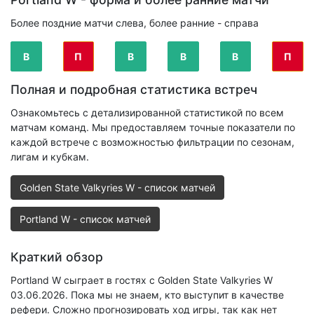
Более поздние матчи слева, более ранние - справа
В
П
В
В
В
П
Полная и подробная статистика встреч
Ознакомьтесь с детализированной статистикой по всем
матчам команд. Мы предоставляем точные показатели по
каждой встрече с возможностью фильтрации по сезонам,
лигам и кубкам.
Golden State Valkyries W - список матчей
Portland W - список матчей
Краткий обзор
Portland W сыграет в гостях с Golden State Valkyries W
03.06.2026. Пока мы не знаем, кто выступит в качестве
рефери. Сложно прогнозировать ход игры, так как нет