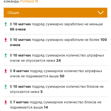
команды
Portland W
Общие
В
10
матчах
подряд суммарно заработано не меньше
66
очков
В
10
матчах
подряд суммарно заработали не более
100
очков
В
10
матчах
подряд суммарное количество штрафных
очков не опускается ниже
24
В
9
матчах
подряд суммарное количество штрафных
очков не поднимается выше
50
В
10
матчах
подряд суммарное количество блоков не
опускается ниже
5
В
7
матчах
подряд суммарное количество блоков не
поднимается выше
14