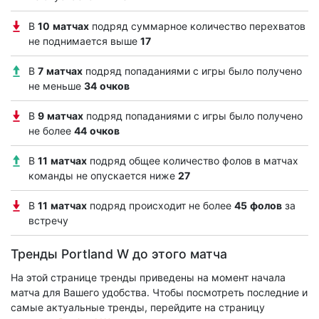
В
10
матчах
подряд суммарное количество перехватов
не поднимается выше
17
В
7
матчах
подряд попаданиями с игры было получено
не меньше
34
очков
В
9
матчах
подряд попаданиями с игры было получено
не более
44
очков
В
11
матчах
подряд общее количество фолов в матчах
команды не опускается ниже
27
В
11
матчах
подряд происходит не более
45
фолов
за
встречу
Тренды Portland W до этого матча
На этой странице тренды приведены на момент начала
матча для Вашего удобства. Чтобы посмотреть последние и
самые актуальные тренды, перейдите на страницу