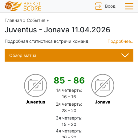
Вход
Главная
»
События
»
Juventus - Jonava 11.04.2026
Подробная статистика встречи команд
Подробнее..
Juventus и Jonava от 11.04.2026, пре-матч
информация, результаты в реальном
Обзор матча
времени, статистика команд, продвинутые
инструменты статистического анализа матча,
анализ похожих игр - все это для Вас на
85
-
86
basketscore.ru
1я четверть:
16
-
16
Juventus
Jonava
2я четверть:
28
-
20
3я четверть:
15
-
30
4я четверть:
26
-
20