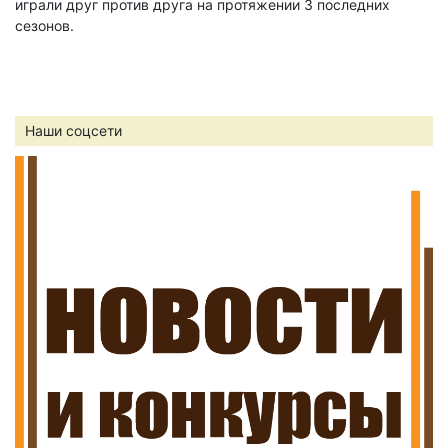
играли друг против друга на протяжении 3 последних
сезонов.
Наши соцсети