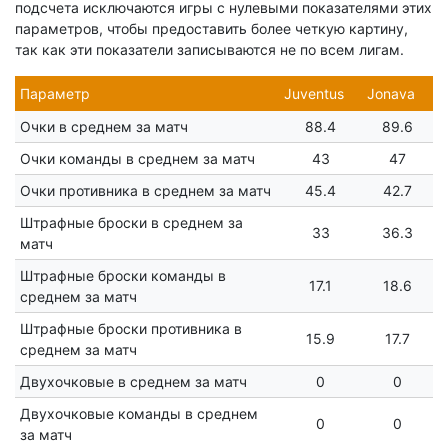
подсчета исключаются игры с нулевыми показателями этих
параметров, чтобы предоставить более четкую картину,
так как эти показатели записываются не по всем лигам.
Параметр
Juventus
Jonava
Очки в среднем за матч
88.4
89.6
Очки команды в среднем за матч
43
47
Очки противника в среднем за матч
45.4
42.7
Штрафные броски в среднем за
33
36.3
матч
Штрафные броски команды в
17.1
18.6
среднем за матч
Штрафные броски противника в
15.9
17.7
среднем за матч
Двухочковые в среднем за матч
0
0
Двухочковые команды в среднем
0
0
за матч