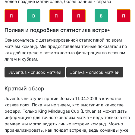
Более поздние матчи слева, более ранние - справа
П
В
П
П
В
П
Полная и подробная статистика встреч
Ознакомьтесь с детализированной статистикой по всем
матчам команд. Мы предоставляем точные показатели по
каждой встрече с возможностью фильтрации по сезонам,
лигам и кубкам.
Juventus - список матчей
Jonava - список матчей
Краткий обзор
Juventus выступит против Jonava 11.04.2026 в качестве
хозяев поля. Пока мы не знаем, кто выступит в качестве
рефери. Только King Mindaugas Cup (Lithuania) может дать
информацию для точного анализа матча - ведь только в его
рамках мы могли видеть линые встречи команд. Можно
проанализировать, как пойдет встреча, ведь команды уже