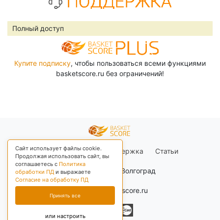
Полный доступ
Купите подписку
, чтобы пользоваться всеми функциями
basketscore.ru без ограничений!
Сайт использует файлы cookie.
Правила сайта
Поддержка
Статьи
Продолжая использовать сайт, вы
соглашаетесь с
Политика
+03 Москва, Волгоград
обработки ПД
и выражаете
Согласие на обработку ПД
© 2026 basketscore.ru
Принять все
или настроить