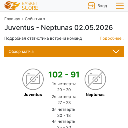
Вход
Главная
»
События
»
Juventus - Neptunas 02.05.2026
Подробная статистика встречи команд
Подробнее..
Juventus и Neptunas от 02.05.2026, пре-матч
информация, результаты в реальном
Обзор матча
времени, статистика команд, продвинутые
инструменты статистического анализа матча,
анализ похожих игр - все это для Вас на
102
-
91
basketscore.ru
1я четверть:
20
-
20
Juventus
Neptunas
2я четверть:
27
-
23
3я четверть:
30
-
18
4я четверть:
25
-
30