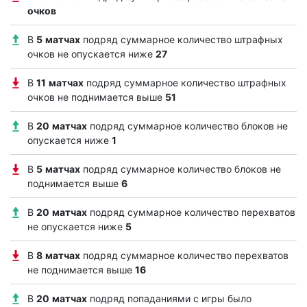
очков
В
5
матчах
подряд суммарное количество штрафных
очков не опускается ниже
27
В
11
матчах
подряд суммарное количество штрафных
очков не поднимается выше
51
В
20
матчах
подряд суммарное количество блоков не
опускается ниже
1
В
5
матчах
подряд суммарное количество блоков не
поднимается выше
6
В
20
матчах
подряд суммарное количество перехватов
не опускается ниже
5
В
8
матчах
подряд суммарное количество перехватов
не поднимается выше
16
В
20
матчах
подряд попаданиями с игры было