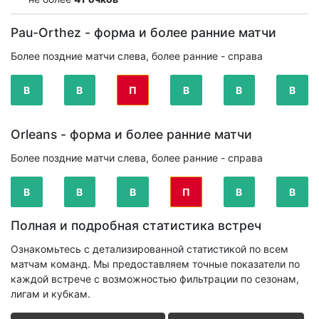
Pau-Orthez - форма и более ранние матчи
Более поздние матчи слева, более ранние - справа
В
В
П
В
В
В
Orleans - форма и более ранние матчи
Более поздние матчи слева, более ранние - справа
В
В
В
П
В
В
Полная и подробная статистика встреч
Ознакомьтесь с детализированной статистикой по всем
матчам команд. Мы предоставляем точные показатели по
каждой встрече с возможностью фильтрации по сезонам,
лигам и кубкам.