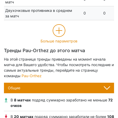
матч
Двухочковые противника в среднем
0
0
за матч
Больше параметров
Тренды Pau-Orthez до этого матча
На этой странице тренды приведены на момент начала
матча для Вашего удобства. Чтобы посмотреть последние и
самые актуальные тренды, перейдите на страницу
команды
Pau-Orthez
Общие
В
8
матчах
подряд суммарно заработано не меньше
72
очков
В
20
матчах
подряд суммарно заработали не более
108