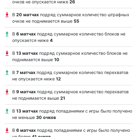
очков не опускается ниже
26
В
20
матчах
подряд суммарное количество штрафных
очков не поднимается выше
55
В
6
матчах
подряд суммарное количество блоков не
опускается ниже
4
В
13
матчах
подряд суммарное количество блоков не
поднимается выше
10
В
7
матчах
подряд суммарное количество перехватов
не опускается ниже
12
В
9
матчах
подряд суммарное количество перехватов
не поднимается выше
21
В
13
матчах
подряд попаданиями с игры было получено
не меньше
30
очков
В
6
матчах
подряд попаданиями с игры было получено
не более
41
очков