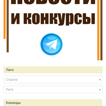
Лиги
Страна
Лига
Команды