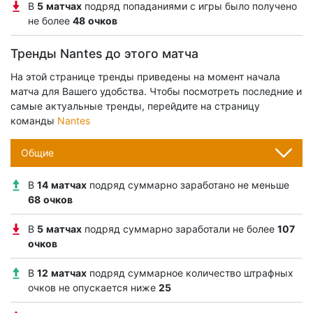
В
5
матчах
подряд попаданиями с игры было получено
не более
48
очков
Тренды Nantes до этого матча
На этой странице тренды приведены на момент начала
матча для Вашего удобства. Чтобы посмотреть последние и
самые актуальные тренды, перейдите на страницу
команды
Nantes
Общие
В
14
матчах
подряд суммарно заработано не меньше
68
очков
В
5
матчах
подряд суммарно заработали не более
107
очков
В
12
матчах
подряд суммарное количество штрафных
очков не опускается ниже
25