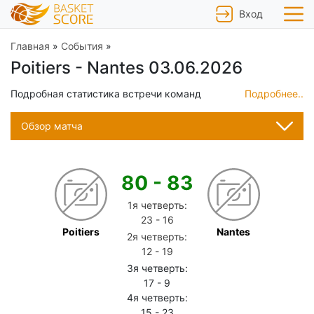
Вход
Главная
»
События
»
Poitiers - Nantes 03.06.2026
Подробная статистика встречи команд
Подробнее..
Poitiers и Nantes от 03.06.2026, пре-матч
информация, результаты в реальном
Обзор матча
времени, статистика команд, продвинутые
инструменты статистического анализа матча,
анализ похожих игр - все это для Вас на
80
-
83
basketscore.ru
1я четверть:
23
-
16
Poitiers
Nantes
2я четверть:
12
-
19
3я четверть:
17
-
9
4я четверть:
15
-
23