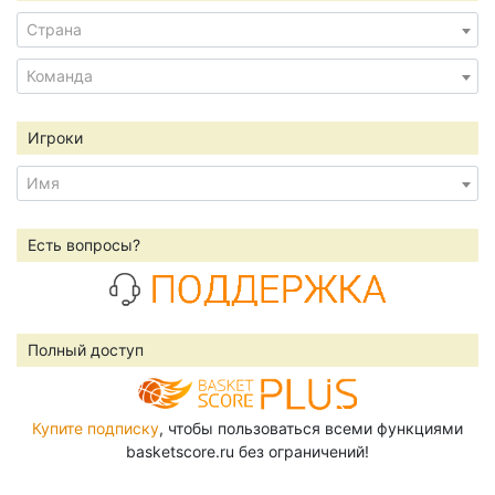
Страна
Команда
Игроки
Имя
Есть вопросы?
Полный доступ
Купите подписку
, чтобы пользоваться всеми функциями
basketscore.ru без ограничений!