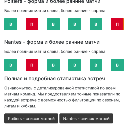
Poitiers - форма и более ранние матчи
Более поздние матчи слева, более ранние - справа
В
П
В
В
В
П
Nantes - форма и более ранние матчи
Более поздние матчи слева, более ранние - справа
В
П
В
В
В
В
Полная и подробная статистика встреч
Ознакомьтесь с детализированной статистикой по всем
матчам команд. Мы предоставляем точные показатели по
каждой встрече с возможностью фильтрации по сезонам,
лигам и кубкам.
Poitiers - список матчей
Nantes - список матчей