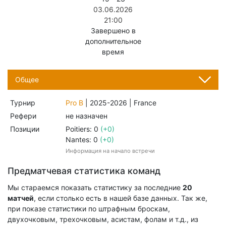
03.06.2026
21:00
Завершено в
дополнительное
время
Общее
Турнир
Pro B
| 2025-2026 | France
Рефери
не назначен
Позиции
Poitiers: 0
(+0)
Nantes: 0
(+0)
Информация на начало встречи
Предматчевая статистика команд
Мы стараемся показать статистику за последние
20
матчей
, если столько есть в нашей базе данных. Так же,
при показе статистики по штрафным броскам,
двухочковым, трехочковым, асистам, фолам и т.д., из