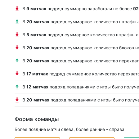
В
9
матчах
подряд суммарно заработали не более
92
В
20
матчах
подряд суммарное количество штрафных
В
5
матчах
подряд суммарное количество штрафных 
В
20
матчах
подряд суммарное количество блоков 
В
20
матчах
подряд суммарное количество перехват
В
17
матчах
подряд суммарное количество перехват
В
12
матчах
подряд попаданиями с игры было получ
В
20
матчах
подряд попаданиями с игры было получ
Форма команды
Более поздние матчи слева, более ранние - справа