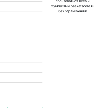
пользоваться всеми
функциями basketscore.ru
без ограничений!